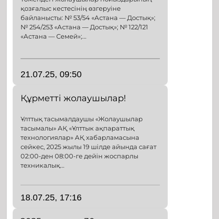
қозғалыс кестесінің өзгеруіне
байланысты: № 53/54 «Астана — Достық»;
№ 254/253 «Астана — Достық»; № 122/121
«Астана — Семей»;...
21.07.25, 09:50
Құрметті жолаушылар!
Ұлттық тасымалдаушы «Жолаушылар
тасымалы» АҚ «Ұлттык ақпараттық
технологиялар» АҚ хабарламасына
сейкес, 2025 жылы 19 шілде айында сағат
02:00-ден 08:00-ге дейін жоспарлы
техникалық...
18.07.25, 17:16