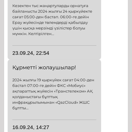
Кезектен тыс жаңартуларды орнатуға
байланысты 2024 жылғы 24 қыркүйекте
сағат 05:00-ден бастап. 06:00-ге дейін
Epay жүйесінде төлемдерді қабылдау
үшін қысқа мерзімді үзілістер болуы
мүмкін. Келтірілген...
23.09.24, 22:54
Құрметті жолаушылар!
2024 жылғы 19 қыркүйек сағат 04:00-ден
бастап 07:00-ге дейін ФКС «Moбиус»
ақпараттық жүйесін «Транстелеком» АҚ
қолданыстағы бұлттық
инфрақұрылымынан «QazCloud» ЖШС
бұлтты...
16.09.24, 14:27