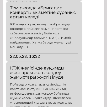
24.05.23, 12:15
Теміржолда «Бригадир
конверті» қызметіне сұраныс
артып келеді
160 мыңға жуық жолаушы «Бригадир
конверті» пойыздарымен пошта хат-
хабарларын жеткізу бойынша
«Жолаушылар тасымалы» АҚ қызметін
пайдаланды. Хат-хабарды жөнелтуші
мен алушы...
22.05.23, 16:32
ҚТЖ желісінде ауқымды
жоспарлы жол жөндеу
жұмыстары жүргізілуде
Пойыздар қозғалысы қауіпсіздігін
қамтамасыз ету үшін «ҚТЖ» ҰК» АҚ
инфрақұрылымды жөндеу бойынша
жұмыс көлемін ұлғайтуда. Жекелеген
учаскелердегі жолдың тозуы қозғалыс
жылдамдығын шектеуді...