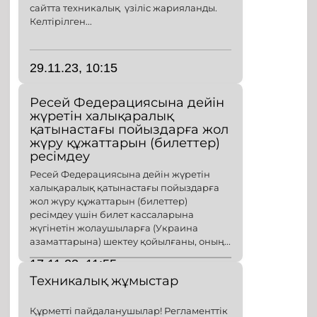
сайтта техникалық үзіліс жарияланды.
Келтірілген...
29.11.23, 10:15
Ресей Федерациясына дейін
жүретін халықаралық
қатынастағы пойыздарға жол
жүру құжаттарын (билеттер)
ресімдеу
Ресей Федерациясына дейін жүретін
халықаралық қатынастағы пойыздарға
жол жүру құжаттарын (билеттер)
ресімдеу үшін билет кассаларына
жүгінетін жолаушыларға (Украина
азаматтарына) шектеу қойылғаны, оның...
17.11.23, 11:55
Техникалық жұмыстар
Құрметті пайдаланушылар! Регламенттік