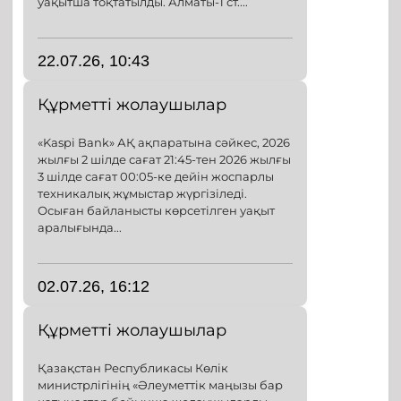
уақытша тоқтатылды. Алматы-1 ст....
22.07.26, 10:43
Құрметті жолаушылар
«Kaspi Bank» АҚ ақпаратына сәйкес, 2026
жылғы 2 шілде сағат 21:45-тен 2026 жылғы
3 шілде сағат 00:05-ке дейін жоспарлы
техникалық жұмыстар жүргізіледі.
Осыған байланысты көрсетілген уақыт
аралығында...
02.07.26, 16:12
Құрметті жолаушылар
Қазақстан Республикасы Көлік
министрлігінің «Әлеуметтік маңызы бар