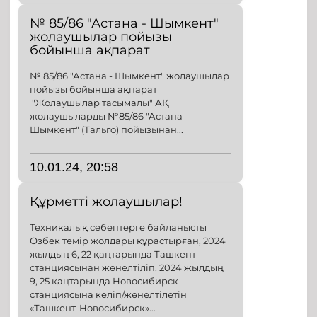
№ 85/86 "Астана - Шымкент"
жолаушылар пойызы
бойынша ақпарат
№ 85/86 "Астана - Шымкент" жолаушылар
пойызы бойынша ақпарат
"Жолаушылар тасымалы" АҚ
жолаушыларды №85/86 "Астана -
Шымкент" (Тальго) пойызынан...
10.01.24, 20:58
Құрметті жолаушылар!
Техникалық себептерге байланысты
Өзбек темір жолдары құрастырған, 2024
жылдың 6, 22 қаңтарында Ташкент
станциясынан жөнелтіліп, 2024 жылдың
9, 25 қаңтарында Новосибирск
станциясына келіп/жөнелтілетін
«Ташкент-Новосибирск»...