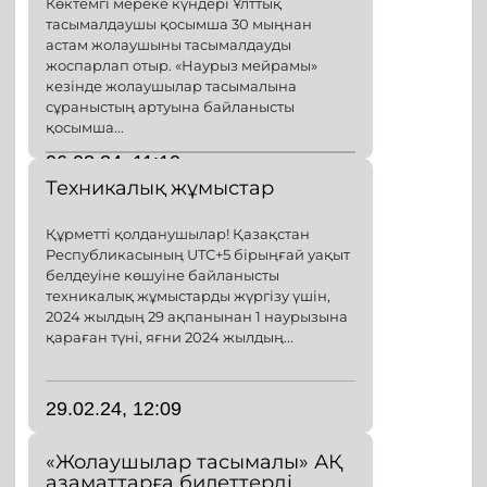
Көктемгі мереке күндері Ұлттық
тасымалдаушы қосымша 30 мыңнан
астам жолаушыны тасымалдауды
жоспарлап отыр. «Наурыз мейрамы»
кезінде жолаушылар тасымалына
сұраныстың артуына байланысты
қосымша...
06.03.24, 11:10
Техникалық жұмыстар
Құрметті қолданушылар! Қазақстан
Республикасының UTC+5 бірыңғай уақыт
белдеуіне көшуіне байланысты
техникалық жұмыстарды жүргізу үшін,
2024 жылдың 29 ақпанынан 1 наурызына
қараған түні, яғни 2024 жылдың...
29.02.24, 12:09
«Жолаушылар тасымалы» АҚ
азаматтарға билеттерді