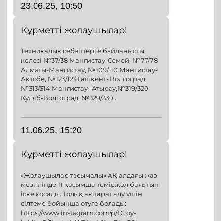
23.06.25, 10:50
Құрметті жолаушылар!
Техникалық себептерге байланысты
келесі №37/38 Мангистау-Семей, №77/78
Алматы-Мангистау, №109/110 Мангистау-
Актобе, №123/124Ташкент- Волгоград,
№313/314 Мангистау -Атырау,№319/320
Куляб-Волгоград, №329/330...
11.06.25, 15:20
Құрметті жолаушылар!
«Жолаушылар тасымалы» АҚ алдағы жаз
мезгілінде 11 қосымша теміржол бағытын
іске қосады. Толық ақпарат алу үшін
сілтеме бойынша өтуге болады:
https://www.instagram.com/p/DJoy-