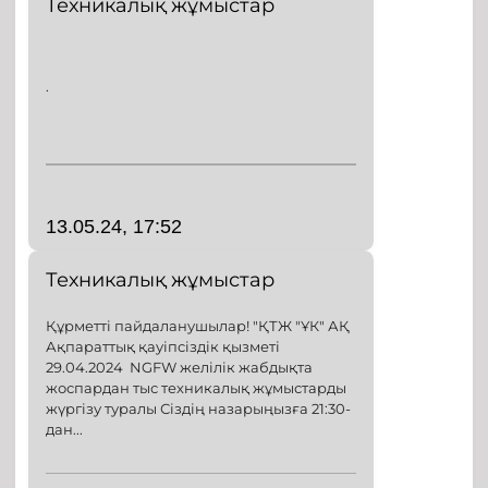
Техникалық жұмыстар
.
13.05.24, 17:52
Техникалық жұмыстар
Құрметті пайдаланушылар! "ҚТЖ "ҰК" АҚ
Ақпараттық қауіпсіздік қызметі
29.04.2024 NGFW желілік жабдықта
жоспардан тыс техникалық жұмыстарды
жүргізу туралы Сіздің назарыңызға 21:30-
дан...