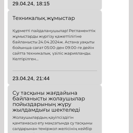
29.04.24, 18:15
Техникалық жұмыстар
Құрметті пайдаланушылар! Регламенттік
жұмыстарды жүргізу қажеттілігіне
байланысты 24.04.2024ж. Астана уақыты
бойынша сағат 05:00-ден 09:00-ге дейін
сайтта техникалық үзіліс жарияланды.
Келтірілген...
23.04.24, 21:44
Су тасқыны жағдайына
байланысты жолаушылар
пойыздарының жүру
жылдамдығы шектеледі
Жолаушылардың қауіпсіздігін
қамтамасыз ету мақсатында су тасқыны
салдарынан теміржол желісінің кейбір