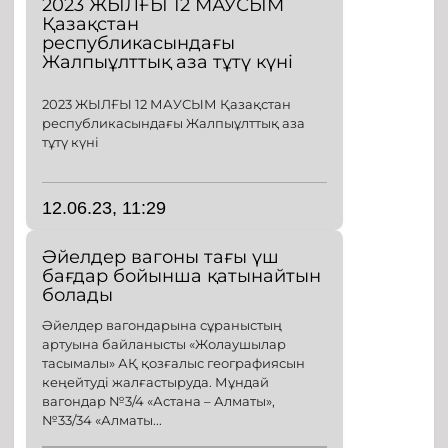
2023 ЖЫЛҒЫ 12 МАУСЫМ
Қазақстан
республикасындағы
Жалпыұлттық аза тұтү күні
2023 ЖЫЛҒЫ 12 МАУСЫМ Қазақстан
республикасындағы Жалпыұлттық аза
тұтү күні
12.06.23, 11:29
Әйелдер вагоны тағы үш
бағдар бойынша қатынайтын
болады
Әйелдер вагондарына сұраныстың
артуына байланысты «Жолаушылар
тасымалы» АҚ қозғалыс географиясын
кеңейтуді жалғастыруда. Мұндай
вагондар №3/4 «Астана – Алматы»,
№33/34 «Алматы...