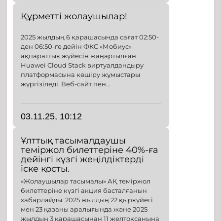
Құрметті жолаушылар!
2025 жылдың 6 қарашасында сағат 02:50-
ден 06:50-ге дейін ФКС «Мобиус»
ақпараттық жүйесін жаңартылған
Huawei Cloud Stack виртуалдандыру
платформасына көшіру жұмыстары
жүргізіледі. Веб-сайт пен...
03.11.25, 10:12
Ұлттық тасымалдаушы
теміржол билеттеріне 40%-ға
дейінгі күзгі жеңілдіктерді
іске қосты.
«Жолаушылар тасымалы» АҚ теміржол
билеттеріне күзгі акция басталғанын
хабарлайды. 2025 жылдың 22 қыркүйегі
мен 23 қазаны аралығында және 2025
жылдың 3 қарашасынан 11 желтоқсанына