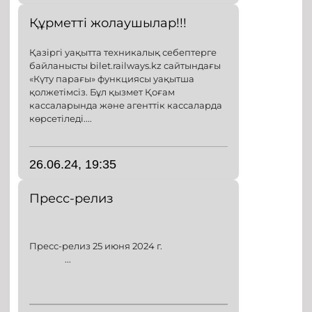
Құрметті жолаушылар!!!
Қазіргі уақытта техникалық себептерге
байланысты bilet.railways.kz сайтындағы
«Күту парағы» функциясы уақытша
қолжетімсіз. Бұл қызмет Қоғам
кассаларында және агенттік кассаларда
көрсетіледі....
26.06.24, 19:35
Пресс-релиз
Пресс-релиз 25 июня 2024 г.
...