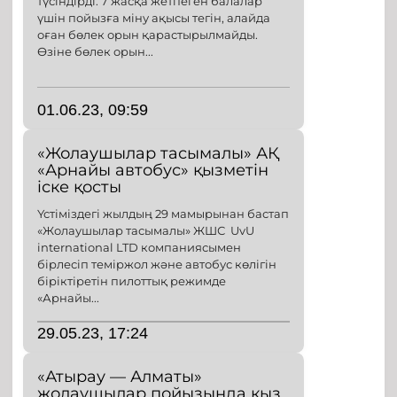
түсіндірді. 7 жасқа жетпеген балалар
үшін пойызға міну ақысы тегін, алайда
оған бөлек орын қарастырылмайды.
Өзіне бөлек орын...
01.06.23, 09:59
«Жолаушылар тасымалы» АҚ
«Арнайы автобус» қызметін
іске қосты
Үстіміздегі жылдың 29 мамырынан бастап
«Жолаушылар тасымалы» ЖШС UvU
international LTD компаниясымен
бірлесіп теміржол және автобус көлігін
біріктіретін пилоттық режимде
«Арнайы...
29.05.23, 17:24
«Атырау — Алматы»
жолаушылар пойызында қыз