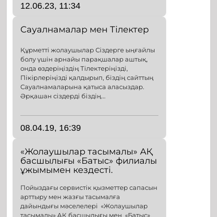
12.06.23, 11:34
Сауалнамалар мен Тілектер
Құрметті жолаушылар Сіздерге ыңғайлы
болу үшін арнайы парақшалар аштық,
онда өздеріңіздің Тілектеріңізді,
Пікірлеріңізді қалдырып, біздің сайттың
Сауалнамаларына қатыса аласыздар.
Әрқашан сіздерді біздің...
08.04.19, 16:39
«Жолаушылар тасымалы» АҚ
басшылығы «Батыс» филиалы
ұжымымен кездесті.
Пойыздағы сервистік қызметтер сапасын
арттыру мен жазғы тасымалға
дайындығы мәселелері «Жолаушылар
тасымалы» АҚ басшылығы мен «Батыс»