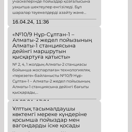
учаскелерінде пойыздар қозғалысына
уақытша шектеулер енгізіледі. Бұл
шаралар тәуекелдерді азайту және...
16.04.24, 11:36
«№10/9 Нұр-Сұлтан-1 –
Алматы-2 жедел пойызының
Алматы-1 станциясына
дейінгі маршрутын
қысқартуға қатысты»
№ 2, 4, 1 жолдың Алматы-2 станциасы
бойынша жоспарлаған технологияляқ
«терезеге» байланысты №10/9 Нұр-
Сұлтан-1 – Алматы-2 жедел пойызының
Алматы-1 станциясына дейінгі бағыты
қысқарады,...
13.03.24, 17:24
Ұлттық тасымалдаушы
көктемгі мереке күндеріне
қосымша пойыздар мен
вагондарды іске қосады