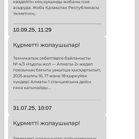
көздейтін кең ауқымды жобаны іске
асыруда. Жоба Қазақстан Республикасы
Үкіметінің...
10.09.25, 11:29
Құрметті жолаушылар!
Техникалық себептерге байланысты
№ 4/3 «Нұрлы жол — Алматы-2» жедел
поезының бағыты уақытша қысқартылып,
2025 жылғы 16, 17 және 18 қыркүйек
күндері Алматы-1 станциясына дейін
ғана қатынайды....
31.07.25, 10:07
Құрметті жолаушылар!
Төмендегі жолаушылар пойыздарының