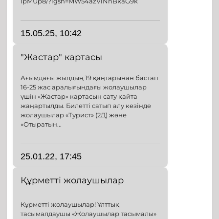
lpMUp8/?igsh=MW54azVlNnBkaG9k
15.05.25, 10:42
"Жастар" картасы
Ағымдағы жылдың 19 қаңтарынан бастап
16-25 жас аралығындағы жолаушылар
үшін «Жастар» картасын сату қайта
жаңартылды. Билетті сатып алу кезінде
жолаушылар «Турист» (2Д) және
«Отыратын...
25.01.22, 17:45
Құрметті жолаушылар
Кұрметті жолаушылар! Ұлттық
тасымалдаушы «Жолаушылар тасымалы»