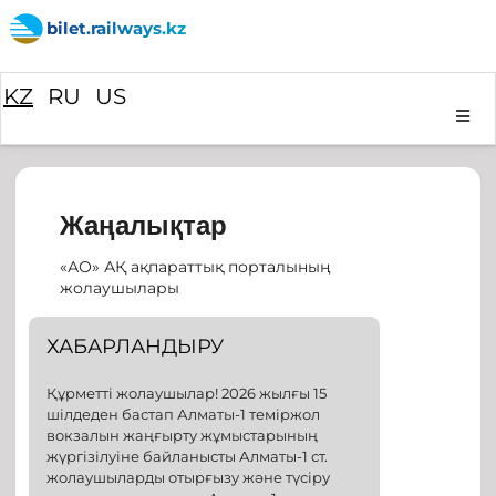
bilet.railways.kz
KZ
RU
US
Жаңалықтар
«АО» АҚ ақпараттық порталының
жолаушылары
ХАБАРЛАНДЫРУ
Құрметті жолаушылар! 2026 жылғы 15
шілдеден бастап Алматы-1 теміржол
вокзалын жаңғырту жұмыстарының
жүргізілуіне байланысты Алматы-1 ст.
жолаушыларды отырғызу және түсіру