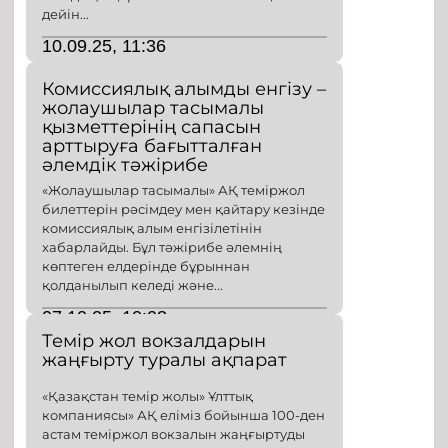
дейін...
10.09.25, 11:36
Комиссиялық алымды енгізу –
жолаушылар тасымалы
қызметтерінің сапасын
арттыруға бағытталған
әлемдік тәжірибе
«Жолаушылар тасымалы» АҚ теміржол
билеттерін рәсімдеу мен қайтару кезінде
комиссиялық алым енгізілетінін
хабарлайды. Бұл тәжірибе әлемнің
көптеген елдерінде бұрыннан
қолданылып келеді және...
07.10.25, 10:03
Темір жол вокзалдарын
жаңғырту туралы ақпарат
«Қазақстан темір жолы» Ұлттық
компаниясы» АҚ еліміз бойынша 100-ден
астам теміржол вокзалын жаңғыртуды