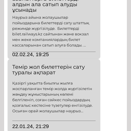
алдын ала сатып алуды
ұсынады
Наурыз айына жолаушылар
пойыздарына билеттерді сату штаттық
режимде жүргізілуде. Билеттерді
bilet.railways.kz сайтынан және вокзал
мен жеке компаниялардың билет
кассаларынан сатып алуға болады. ...
02.02.24, 19:25
Темір жол билеттерін сату
туралы ақпарат
Қазіргі уақытта биылғы жылға
жоспарланған темір жолда жүргізілетін
жөңдеу жұмыстарының көлемі
белгіленіп, соған сәйкес пойыздардың
қозғалыс кестесіне түзетулер енгізілуде.
Осыған орай жолаушылар наурыз...
22.01.24, 21:29