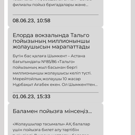
филиалы пойыз бригадалары және...
08.06.23, 10:58
Елорда вокзалында Тальго
пойызының миллионыншы
жолаушысын марапаттады
Бүгін бас қалаға Шымкент – Астана
бағытындағы №85/86 «Тальго»
пойызының жыл басынан бергі
миллионыншы жолаушысы келіп түсті.
Мерейтойлық жолаушы 10 жасар
Нұрбақыт Ағабек екен. Ол Шымкенттен...
01.06.23, 15:33
Баламен пойызға мінсеңіз...
«Жолаушылар тасымалы» АҚ балалар
үшін пойызға билет алу тәртібін