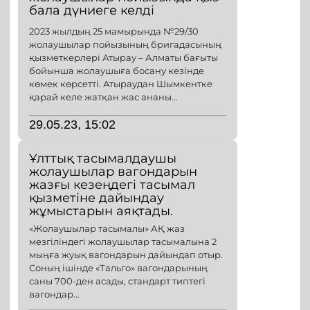
бала дүниеге келді
2023 жылдың 25 мамырында №29/30
жолаушылар пойызының бригадасының
қызметкерлері Атырау – Алматы бағыты
бойынша жолаушыға босану кезінде
көмек көрсетті. Атыраудан Шымкентке
қарай келе жатқан жас ананы...
29.05.23, 15:02
Ұлттық тасымалдаушы
жолаушылар вагондарын
жазғы кезеңдегі тасымал
қызметіне дайындау
жұмыстарын аяқтады.
«Жолаушылар тасымалы» АҚ жаз
мезгіліндегі жолаушылар тасымалына 2
мыңға жуық вагондарын дайындап отыр.
Соның ішінде «Тальго» вагондарының
саны 700-ден асады, стандарт типтегі
вагондар...