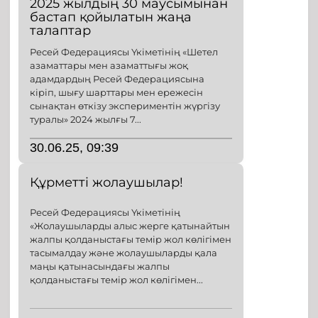
2025 жылдың 30 маусымынан
бастап қойылатын жаңа
талаптар
Ресей Федерациясы Үкіметінің «Шетел
азаматтары мен азаматтығы жоқ
адамдардың Ресей Федерациясына
кіріп, шығу шарттары мен ережесін
сынақтан өткізу экспериментін жүргізу
туралы» 2024 жылғы 7...
30.06.25, 09:39
Құрметті жолаушылар!
Ресей Федерациясы Үкіметінің
«Жолаушыларды алыс жерге қатынайтын
жалпы қолданыстағы темір жол көлігімен
тасымалдау және жолаушыларды қала
маңы қатынасындағы жалпы
қолданыстағы темір жол көлігімен...