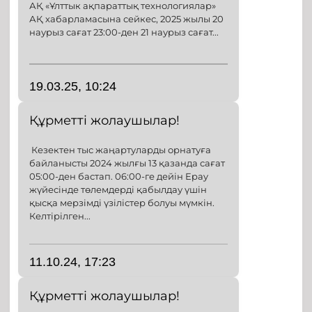
АҚ «Ұлттык ақпараттық технологиялар»
АҚ хабарламасына сейкес, 2025 жылы 20
наурыз сағат 23:00-ден 21 наурыз сағат...
19.03.25, 10:24
Құрметті жолаушылар!
Кезектен тыс жаңартуларды орнатуға
байланысты 2024 жылғы 13 қазанда сағат
05:00-ден бастап. 06:00-ге дейін Epay
жүйесінде төлемдерді қабылдау үшін
қысқа мерзімді үзілістер болуы мүмкін.
Келтірілген...
11.10.24, 17:23
Құрметті жолаушылар!