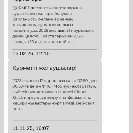
QURMET дисконттық карталарына
сұраныстың жоғары болуына
байланысты онлайн арнаның
техникалық функционалдығы
кеңейтілуде. 2026 жылдың 31 наурызына
дейін QURMET карталарымен 2026
жылдың 10 ақпанынан кейін...
16.02.26, 12:16
Құрметті жолаушылар!
2025 жылдың 12 қарашасы сағат 02:50-ден
06:50-ге дейін ФКС «Мобиус» ақпараттық
жүйесін жаңартылған Huawei Cloud
Stack виртуалдандыру платформасына
көшіру жұмыстары жүргізіледі. Веб-сайт
пен...
11.11.25, 16:07