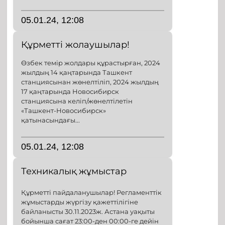
05.01.24, 12:08
Құрметті жолаушылар!
Өзбек темір жолдары құрастырған, 2024
жылдың 14 қаңтарында Ташкент
станциясынан жөнелтіліп, 2024 жылдың
17 қаңтарында Новосибирск
станциясына келіп/жөнелтілетін
«Ташкент-Новосибирск»
қатынасындағы...
05.01.24, 12:08
Техникалық жұмыстар
Құрметті пайдаланушылар! Регламенттік
жұмыстарды жүргізу қажеттілігіне
байланысты 30.11.2023ж. Астана уақыты
бойынша сағат 23:00-ден 00:00-ге дейін