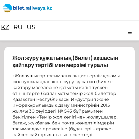
bilet.railways.kz
KZ
RU
US
Жол жүру құжатының (билет) ақшасын
қайтару тәртібі мен мерзімі туралы
«Жолаушылар тасымалы» акционерлік қоғамы
жолаушылардан жол жүру құжатын (билет)
қайтару мәселесіне қатысты келіп түскен
өтініштерге байланысты темір жол билеттері
Қазақстан Республикасы Индустрия және
инфрақұрылымдық даму министрінің 2015
жылғы 30 сәуірдегі № 545 бұйрығымен
бекітілген «Темір жол көлігімен жолаушылар,
багаж, жүкбагаж бен почта жөнелтілімдерін
тасымалдау» ережесіне (бұдан әрі – ереже)
сәйкес қайтарылатынын ескертеді.