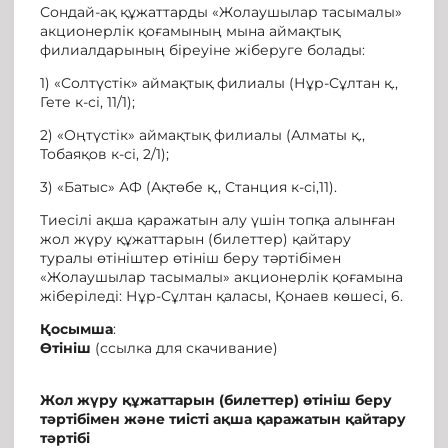
Сондай-ақ құжаттарды «Жолаушылар тасымалы»
акционерлік қоғамының мына аймақтық
филиалдарының біреуіне жіберуге болады:
1) «Солтүстік» аймақтық филиалы (Нұр-Сұлтан қ.,
Гете к-сі, 11/1);
2) «Оңтүстік» аймақтық филиалы (Алматы қ.,
Тобаяқов к-сі, 2/1);
3) «Батыс» АФ (Ақтөбе қ., Станция к-сі,11).
Тиесілі ақша қаражатын алу үшін топқа алынған
жол жүру құжаттарын (билеттер) қайтару
туралы өтініштер өтініш беру тәртібімен
«Жолаушылар тасымалы» акционерлік қоғамына
жіберіледі: Нұр-Сұлтан қаласы, Қонаев көшесі, 6.
Қосымша
:
Өтініш
(ссылка для скачивание)
Жол жүру құжаттарын (билеттер)
өтініш беру
тәртібімен
және тиісті ақша қаражатын қайтару
тәртібі