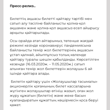
Пресс-релиз..
Билеттің ақшасы билетті қайтару тәртібі мен
сатып алу тәсіліне байланысты қолма-қол
ақшамен және қолма-қол ақшасыз есеп айырысу
арқылы қайтарылады.
Осы орайда атап айтарымыз, төтенше жағдай
режимі кезінде коронавирус пандемиясына
байланысты темір жол билеттерінің ақшасын
ұстап қалмай, айыппұлсыз толық көлемде
қайтару туралы шешім қабылданды. Көрсетілген
кезеңде (16.03.2020ж. – 11.05.2020ж.) сатып
алынған темір жол билеттерін жолаушы 6 ай
ішінде қайтара алады.
Билетін қайтару үшін «Жолаушылар тасымалы»
акционерлік қоғамының билет кассаларына
жүгінген жолаушылар өтініш жазып, оған жол
жүру құжатын (билетін) және жеке басын
куәландыратын құжаттың көшірмесін қоса беруі
қажет.