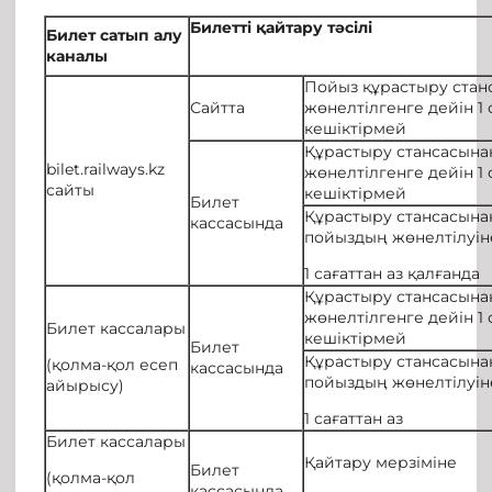
Б
илетті қайтару
т
әсілі
Б
илет сатып алу
к
анал
ы
Пойыз құрастыру стан
Сайтта
жөнелтілгенге дейін 1 
кешіктірмей
Құрастыру стансасына
bilet.railways.kz
жөнелтілгенге дейін 1 
сайты
кешіктірмей
Билет
Құрастыру стансасына
кассасында
пойыздың жөнелтілуін
1 сағаттан аз қалғанда
Құрастыру стансасына
жөнелтілгенге дейін 1 
Билет кассалары
кешіктірмей
Билет
Құрастыру стансасына
(қолма-қол есеп
кассасында
пойыздың жөнелтілуін
айырысу)
1 сағаттан аз
Билет кассалары
Қайтару мерзіміне
Билет
(қолма-қол
кассасында