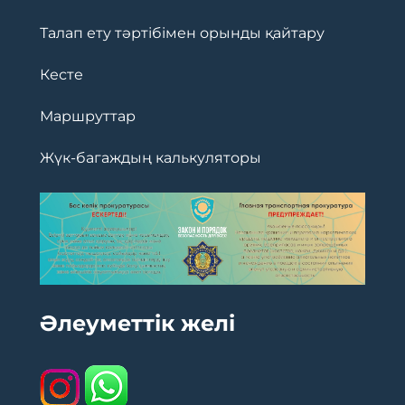
Талап ету тәртібімен орынды қайтару
Кесте
Маршруттар
Жүк-багаждың калькуляторы
Әлеуметтік желі