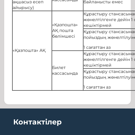
ақшасыз есеп
байланысты емес
айырысу)
Құрастыру стансасына
жөнелтілгенге дейін 1 
«Қазпошта»
кешіктірмей
АҚ пошта
Құрастыру стансасына
бөлімшесі
пойыздың жөнелтілуін
1 сағаттан аз
«Қазпошта» АҚ
Құрастыру стансасына
жөнелтілгенге дейін 1 
кешіктірмей
Билет
Құрастыру стансасына
кассасында
пойыздың жөнелтілуін
1 сағаттан аз
Контактілер