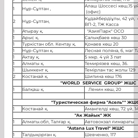
Алаш Шоссесі көш,15 үй
1
Нұр-Сұлтан ,
(офис)
Кұдайбердіұлы, 42 үй,
2
Нұр-Сұлтан,
ВП-2, ТЖ Касса
1
Атырау қ.
"АзияПарк" ОСО
1
Арыс қ.
Салықбаев көш 30
1
Түркістан обл. Кентау қ.
Қонаев көш 20
1
Нұр-Сұлтан қ.
Лесная поляна, 6, маг 
1
Актау қ.
5 мкр. 4 үй 3 пәт
1
Алматы қ.
Темирязев көш, 36.
1
Шымкент қ.
Темірлан тас жолы 129
2
Костанай қ.
Шипина көш 176
"WORLD SERVICE GROUP"
ЖШС
1
Балқаш қ.
Ленин көш, 20
"Туристическая фирма "Асель""
ЖШ
1
Костанай қ.
Амангелді көш, 72 үй, 1
"Ак Жайык"
ЖК
1
Алматы.обл, Талғар қ.
Автовокзал ғимараты
"Astana Lux Travel"
ЖШС
1
Талдықорған қ.
Шевченко, 117