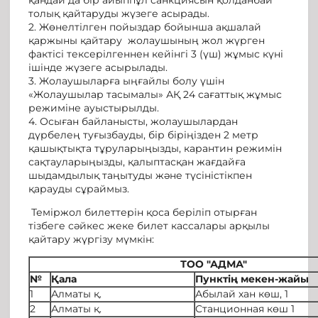
толық қайтаруды жүзеге асырады.
2. Жөнелтілген пойыздар бойынша ақшалай
қаржыны қайтару жолаушының жол жүрген
фактісі тексерілгеннен кейінгі 3 (үш) жұмыс күні
ішінде жүзеге асырылады.
3. Жолаушыларға ыңғайлы болу үшін
«Жолаушылар тасымалы» АҚ 24 сағаттық жұмыс
режиміне ауыстырылды.
4. Осыған байланысты, жолаушылардан
дүрбелең туғызбауды, бір біріңізден 2 метр
қашықтықта тұруларыңызды, карантин режимін
сақтауларыңызды, қалыптасқан жағдайға
шыдамдылық таңытуды және түсіністікпен
қарауды сұраймыз.
Теміржол билеттерін қоса беріліп отырған
тізбеге сәйкес жеке билет кассалары арқылы
қайтару жүргізу мүмкін:
ТОО "АДМА"
№
Қала
Пунктің мекен-жайы
1
Алматы қ.
Абылай хан көш, 1
2
Алматы қ.
Станционная көш 1