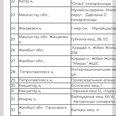
22
Ақтау қ.
"Олжа" ғимаратында
Мунайлы ауданы, Атаме
23
Маңғыстау обл.,
округ, "Дәріхана 2"
ғимаратында
24
Жаңаөзен қ.
1 мкр-он, Мұнайшылар
Маңғыстау обл. Жаңаөзен
25
Губкина көш, 38, 1/2
қ.
Қордай п., Жібек Жолы
26
Жамбыл обл.,
256
Қордай п., Жібек Жолы
27
Жамбыл обл.,
"Мирас" ЖШС
Интернациональная к
28
Петропавловск қ.
үй
29
Петропавловск қ.
Привокзальный алаңы 
30
Көкшетау қ.
Осипенко көш, 1.
31
Көкшетау қ.
Горький көш 12, «Нұр»
Баймұқанов көш, 66 А,
32
Атырау қ.
Автовокзал ғимараты
Жамбыл обл. Приозерск
33
Балқаш көш. 4
қ.