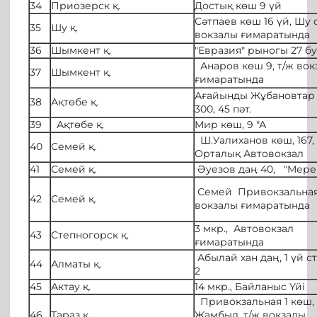
34
Приозерск қ.
Достық көш 9 үй
Сәтпаев көш 16 үй, Шу ст
35
Шу қ.
вокзалы ғимаратында
36
Шымкент қ.
"Евразия" рыногы 27 бу
Анаров көш 9, т/ж вок
37
Шымкент қ.
ғимаратында
Ағайынды Жұбановтар 
38
Ақтөбе қ.
300, 45 пәт.
39
Ақтөбе қ.
Мир көш, 9 "А
Ш.Уалиханов көш, 167,
40
Семей қ.
Орталық Автовокзал
41
Семей қ.
Әуезов даң 40, "Мере
Семей Привокзальная,
42
Семей қ.
вокзалы ғимаратында
3 мкр., Автовокзал
43
Степногорск қ.
ғимаратында
Абылай хан даң, 1 үй ст
44
Алматы қ.
2
45
Актау қ.
14 мкр., Байланыс Үйі
Привокзальная 1 көш, 
46
Тараз қ.
Жамбыл, т/ж вокзалы