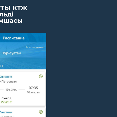
ТЫ КТЖ
льді
мшасы