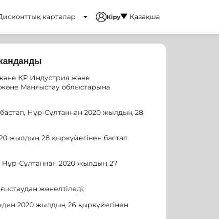
Дисконттық карталар
Қазақша
Кіру
 жанданды
және ҚР Индустрия және
у және Маңғыстау облыстарына
бастап, Нұр-Сұлтаннан 2020 жылдың 28
020 жылдың 28 қыркүйегінен бастап
, Нұр-Сұлтаннан 2020 жылдың 27
ғыстаудан жөнелтіледі;
беден 2020 жылдың 26 қыркүйегінен