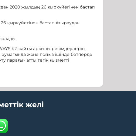
удан 2020 жылдың 26 қыркүйегінен бастап
 26 қыркүйегінен бастап Атыраудан
болады.
WAYS.KZ сайты арқылы ресімдеулерін,
л аумағында және пойыз ішінде бетперде
ту парағы» атты тегін қызметті
меттік желі