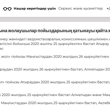
Сервис және қызметтер
Нашар көретіндер үшін
рына жолаушылар пойыздарының қатынауы қайта
ермеу жөніндегі ведомствоаралық комиссияның шешімімен 
елісімі бойынша 2020 жылғы 25 қыркүйектен бастап Атыра
ы:
ы жол» пойызы Маңғыстаудан 2020 жылдың 26 қыркүйегінен 
тыраудан 2020 жылдың 26 қыркүйегінен бастап, Алматыдан 2
ол» пойызы Атыраудан 2020 жылдың 25 қыркүйегінен бастап
ы 2020 жылдың 25 қыркүйегінен бастап Алматыдан және Маң
ы Маңғыстаудан 2020 жылдың 25 қыркүйегінен бастап, Ақтө