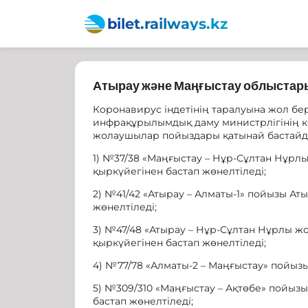
bilet.railways.kz
Атырау және Маңғыстау облыста
Коронавирус індетінің таралуына жол б
инфрақұрылымдық даму министрлігінің к
жолаушылар пойыздары қатынай бастайд
1) №37/38 «Маңғыстау – Нұр-Сұлтан Нұрл
қыркүйегінен бастап жөнелтіледі;
2) №41/42 «Атырау – Алматы-1» пойызы А
жөнелтіледі;
3) №47/48 «Атырау – Нұр-Сұлтан Нұрлы ж
қыркүйегінен бастап жөнелтіледі;
4) №77/78 «Алматы-2 – Маңғыстау» пойыз
5) №309/310 «Маңғыстау – Ақтөбе» пойыз
бастап жөнелтіледі;