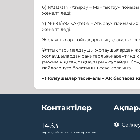
6) №313/314 «Атырау – Маңғыстау» пойыз
жөнелтіледі;
7) №691/692 «Ақтөбе – Атырау» пойызы 2
жөнелтіледі.
Жолаушылар пойыздарының қозғалыс кесте
Ұлттық тасымалдаушы жолаушылардан жол
жолаушылардан санитарлық-карантиндік т
режимін қатаң сақтауларын сұрайды. Сонд
пайдалануға болатынын еске саламыз.
«
Жолаушылар тасымалы
»
АҚ баспасөз қ
Контактілер
Ақпар
1433
Сөйлеу
Бірыңғай ақпараттық орталық