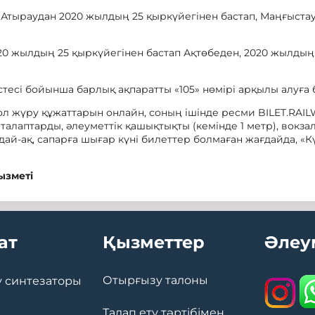
ы Атыраудан 2020 жылдың 25 қыркүйегінен бастап, Маңғыста
020 жылдың 25 қыркүйегінен бастап Ақтөбеден, 2020 жылдың
сі бойынша барлық ақпаратты «105» нөмірі арқылы алуға 
 жүру құжаттарын онлайн, соның ішінде ресми BILET.RAIL
алаптарды, әлеуметтік қашықтықты (кемінде 1 метр), вокза
ай-ақ, сапарға шығар күні билеттер болмаған жағдайда, «Кү
ызметі
ат
Қызметтер
Әлеу
Отырғызу талоны
 синтезаторы
Талап ету тәртібімен