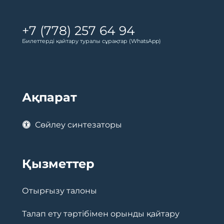
+7 (778) 257 64 94
Билеттерді қайтару туралы сұрақтар (WhatsApp)
Ақпарат
Сөйлеу синтезаторы
Қызметтер
Отырғызу талоны
Талап ету тәртібімен орынды қайтару