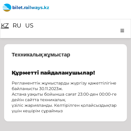
bilet.railways.kz
KZ
RU
US
Техникалық жұмыстар
Құрметті пайдаланушылар!
Регламенттік жұмыстарды жүргізу қажеттілігіне
байланысты 30.11.2023ж.
Астана уақыты бойынша сағат 23:00-ден 00:00-ге
дейін сайтта техникалық
үзіліс жарияланды. Келтірілген қолайсыздықтар
үшін кешірім сұраймыз