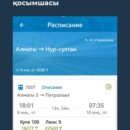
қосымшасы