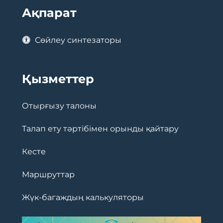
Ақпарат
Сөйлеу синтезаторы
Қызметтер
Отырғызу талоны
Талап ету тәртібімен орынды қайтару
Кесте
Маршруттар
Жүк-багаждың калькуляторы