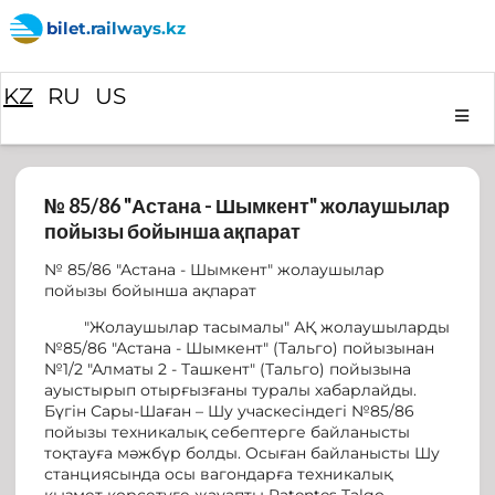
bilet.railways.kz
KZ
RU
US
№ 85/86 "Астана - Шымкент" жолаушылар
пойызы бойынша ақпарат
№ 85/86 "Астана - Шымкент" жолаушылар
пойызы бойынша ақпарат
"Жолаушылар тасымалы" АҚ жолаушыларды
№85/86 "Астана - Шымкент" (Тальго) пойызынан
№1/2 "Алматы 2 - Ташкент" (Тальго) пойызына
ауыстырып отырғызғаны туралы хабарлайды.
Бүгін Сары-Шаған – Шу учаскесіндегі №85/86
пойызы техникалық себептерге байланысты
тоқтауға мәжбүр болды. Осыған байланысты Шу
станциясында осы вагондарға техникалық
қызмет көрсетуге жауапты Patentes Talgo