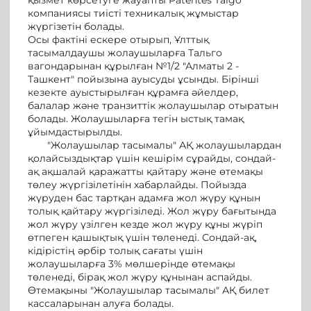
компаниясы тиісті техникалық жұмыстар
жүргізетін болады.
Осы фактіні ескере отырып, Ұлттық
тасымалдаушы жолаушыларға Тальго
вагондарынан құрылған №1/2 "Алматы 2 -
Ташкент" пойызына ауысуды ұсынды. Бірінші
кезекте ауыстырылған құрамға әйелдер,
балалар және транзиттік жолаушылар отыратын
болады. Жолаушыларға тегін ыстық тамақ
ұйымдастырылды.
"Жолаушылар тасымалы" АҚ жолаушылардан
қолайсыздықтар үшін кешірім сұрайды, сондай-
ақ ақшалай қаражатты қайтару және өтемақы
төлеу жүргізілетінін хабарлайды. Пойызда
жүруден бас тартқан адамға жол жүру құнын
толық қайтару жүргізіледі. Жол жүру бағытында
жол жүру үзілген кезде жол жүру құны жүріп
өтпеген қашықтық үшін төленеді. Сондай-ақ,
кідірістің әрбір толық сағаты үшін
жолаушыларға 3% мөлшерінде өтемақы
төленеді, бірақ жол жүру құнынан аспайды.
Өтемақыны "Жолаушылар тасымалы" АҚ билет
кассаларынан алуға болады.