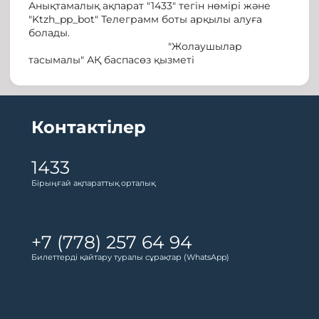
Анықтамалық ақпарат "1433" тегін нөмірі және
"Ktzh_pp_bot" Телеграмм боты арқылы алуға
болады.
"Жолаушылар
тасымалы" АҚ баспасөз қызметі
Контактілер
1433
Бірыңғай ақпараттық орталық
+7 (778) 257 64 94
Билеттерді қайтару туралы сұрақтар (WhatsApp)