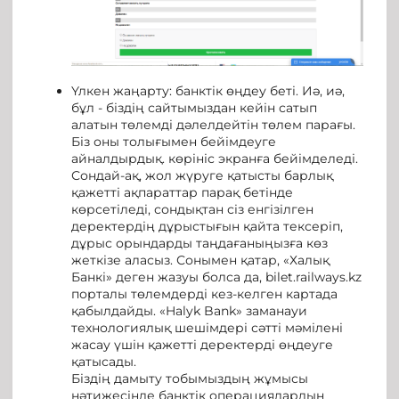
Үлкен жаңарту: банктік өңдеу беті. Иә, иә,
бұл - біздің сайтымыздан кейін сатып
алатын төлемді дәлелдейтін төлем парағы.
Біз оны толығымен бейімдеуге
айналдырдық. көрініс экранға бейімделеді.
Сондай-ақ, жол жүруге қатысты барлық
қажетті ақпараттар парақ бетінде
көрсетіледі, сондықтан сіз енгізілген
деректердің дұрыстығын қайта тексеріп,
дұрыс орындарды таңдағаныңызға көз
жеткізе аласыз. Сонымен қатар, «Халық
Банкі» деген жазуы болса да, bilet.railways.kz
порталы төлемдерді кез-келген картада
қабылдайды. «Halyk Bank» заманауи
технологиялық шешімдері сәтті мәмілені
жасау үшін қажетті деректерді өңдеуге
қатысады.
Біздің дамыту тобымыздың жұмысы
нәтижесінде банктік операциялардың