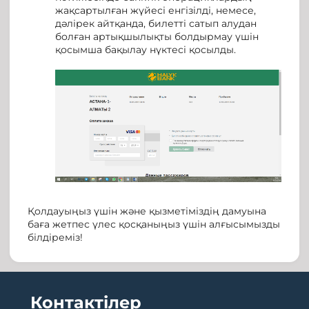
жақсартылған жүйесі енгізілді, немесе,
дәлірек айтқанда, билетті сатып алудан
болған артықшылықты болдырмау үшін
қосымша бақылау нүктесі қосылды.
Қолдауыңыз үшін және қызметіміздің дамуына
баға жетпес үлес қосқаныңыз үшін алғысымызды
білдіреміз!
Контактілер