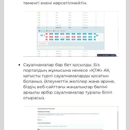
төменгі екені көрсетілмейтін.
Сауалнамалар бар бет қосылды. Біз
порталдың жұмысына немесе «ҚТЖ» АҚ
қатысты түрлі сауалнамаларды қосатын
боламыз. Әлеуметтік желілер және әрине,
біздің веб-сайттағы жаңалықтар бөлімі
арқылы әрбір сауалнамалар туралы біліп
отырасыз.