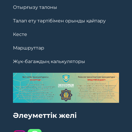
Отырғызу талоны
Талап ету тәртібімен орынды қайтару
Кесте
Маршруттар
Жүк-багаждың калькуляторы
Әлеуметтік желі