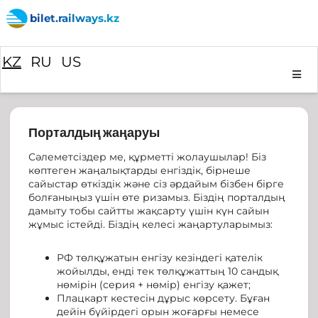
bilet.railways.kz
KZ
RU
US
Порталдың жаңаруы
Сәлеметсіздер ме, құрметті жолаушылар! Біз
көптеген жаңалықтарды енгіздік, бірнеше
сайыстар өткіздік және сіз әрдайым бізбен бірге
болғаныңыз үшін өте ризамыз. Біздің порталдың
дамыту тобы сайтты жақсарту үшін күн сайын
жұмыс істейді. Біздің келесі жаңартуларымыз:
РФ төлқұжатын енгізу кезіндегі қателік
жойылды, енді тек төлқұжаттың 10 сандық
нөмірін (серия + нөмір) енгізу қажет;
Плацкарт кестесін дұрыс көрсету. Бұған
дейін бүйірдегі орын жоғарғы немесе