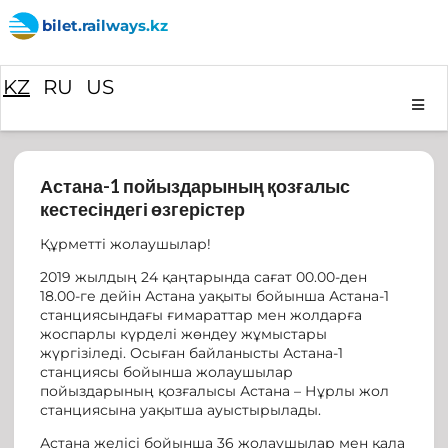
bilet.railways.kz
KZ
RU
US
Астана-1 пойыздарының қозғалыс
кестесіндегі өзгерістер
Құрметті жолаушылар!
2019 жылдың 24 қаңтарында сағат 00.00-ден
18.00-ге дейін Астана уақыты бойынша Астана-1
станциясындағы ғимараттар мен жолдарға
жоспарлы күрделі жөндеу жұмыстары
жүргізіледі. Осыған байланысты Астана-1
станциясы бойынша жолаушылар
пойыздарының қозғалысы Астана – Нұрлы жол
станциясына уақытша ауыстырылады.
Астана желісі бойынша 36 жолаушылар мен қала