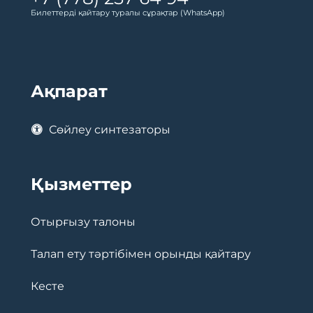
Билеттерді қайтару туралы сұрақтар (WhatsApp)
Ақпарат
Сөйлеу синтезаторы
Қызметтер
Отырғызу талоны
Талап ету тәртібімен орынды қайтару
Кесте