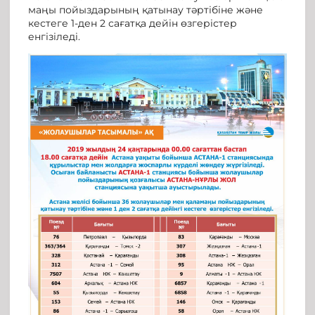
маңы пойыздарының қатынау тәртібіне және
кестеге 1-ден 2 сағатқа дейін өзгерістер
енгізіледі.