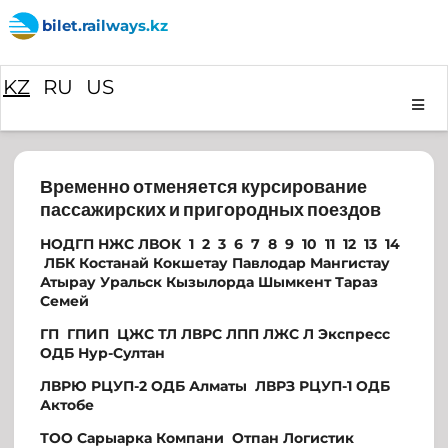
bilet.railways.kz
KZ
RU
US
Временно отменяется курсирование
пассажирских и пригородных поездов
НОДГП НЖС ЛВОК 1 2 3 6 7 8 9 10 11 12 13 14
ЛБК Костанай Кокшетау Павлодар Мангистау
Атырау Уральск Кызылорда Шымкент Тараз
Семей
ГП ГПИП ЦЖС ТЛ ЛВРС ЛПП ЛЖС Л Экспресс
ОДБ Нур-Султан
ЛВРЮ РЦУП-2 ОДБ Алматы ЛВРЗ РЦУП-1 ОДБ
Актобе
ТОО
Сарыарка Компани Отпан Логистик