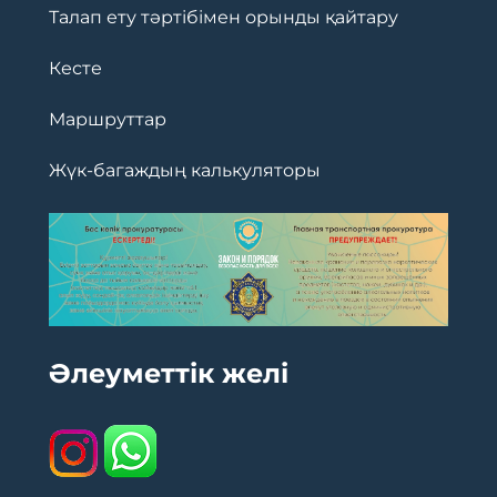
Талап ету тәртібімен орынды қайтару
Кесте
Маршруттар
Жүк-багаждың калькуляторы
Әлеуметтік желі