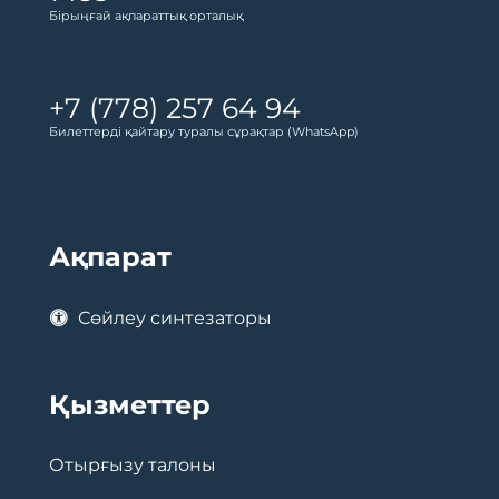
Бірыңғай ақпараттық орталық
+7 (778) 257 64 94
Билеттерді қайтару туралы сұрақтар (WhatsApp)
Ақпарат
Сөйлеу синтезаторы
Қызметтер
Отырғызу талоны