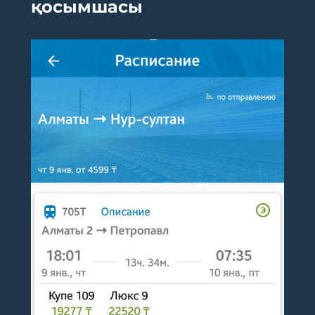
қосымшасы