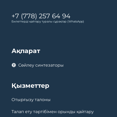
+7 (778) 257 64 94
Билеттерді қайтару туралы сұрақтар (WhatsApp)
Ақпарат
Сөйлеу синтезаторы
Қызметтер
Отырғызу талоны
Талап ету тәртібімен орынды қайтару