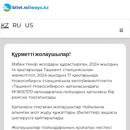
bilet.railways.kz
KZ
RU
US
Құрметті жолаушылар!
Өзбек темір жолдары құрастырған, 2024 жылдың
14 қаңтарында Ташкент станциясынан
жөнелтіліп, 2024 жылдың 17 қаңтарында
Новосибирск станциясына келіп/жөнелтілетін
«Ташкент-Новосибирск» қатынасындағы
№369/370 халықаралық пойыздың қатынасы бір
рейске тоқтатылады.
Қатынасы тоқтаған жолаушылар пойызына
алынған жол жүру құжаттары (билеттер) ақшасы
шегерусіз қайтарылады.
Жолаушылар пойыздарының қозғалыс кестесі