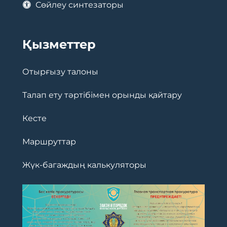
Сөйлеу синтезаторы
Қызметтер
Отырғызу талоны
Талап ету тәртібімен орынды қайтару
Кесте
Маршруттар
Жүк-багаждың калькуляторы