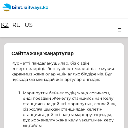
bilet.railways.kz
KZ
RU
US
Сайтта жаңа жаңартулар
Құрметті пайдаланушылар, біз сіздің
ескертпелеріңіз бен түсініктемелеріңізге мұқият
қараймыз және олар үшін алғыс білдіреміз. Бұл
нұсқада біз мынадай жаңартулар енгіздік:
Маршрутты бейнелеудің жаңа логикасы,
енді поездың Жөнелту станциясынан Келу
станциясына дейінгі маршрутын, сондай-ақ
сіз жолға шыққан станциядан келетін
станцияға дейінгі нақты маршрутыңызды,
дұрыс жөнелту және келу уақытымен көру
ыңғайлы.