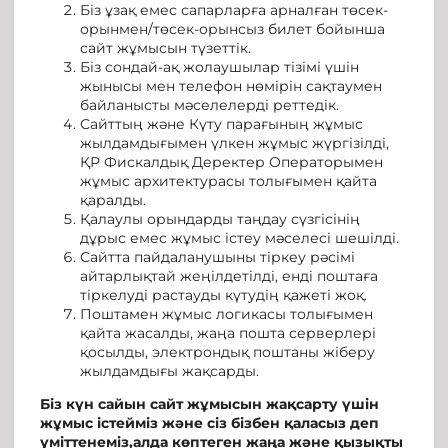
Біз ұзақ емес сапарларға арналған төсек-
орынмен/төсек-орынсыз билет бойынша
сайт жұмысын түзеттік.
Біз сондай-ақ жолаушылар тізімі үшін
жынысы мен телефон нөмірін сақтаумен
байланысты мәселелерді реттедік.
Сайттың және Күту парағының жұмыс
жылдамдығымен үлкен жұмыс жүргізілді,
ҚР Фискалдық Деректер Операторымен
жұмыс архитектурасы толығымен қайта
қаралды.
Қалаулы орындарды таңдау сүзгісінің
дұрыс емес жұмыс істеу мәселесі шешілді.
Сайтта пайдаланушыны тіркеу рәсімі
айтарлықтай жеңілдетілді, енді поштаға
тіркелуді растауды күтудің қажеті жоқ.
Поштамен жұмыс логикасы толығымен
қайта жасалды, жаңа пошта серверлері
қосылды, электрондық поштаны жіберу
жылдамдығы жақсарды.
Біз күн сайын сайт жұмысын жақсарту үшін
жұмыс істейміз және сіз бізбен қаласыз деп
үміттенеміз,алда көптеген жаңа және қызықты