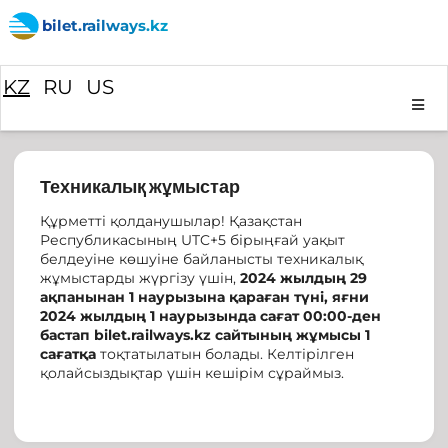
bilet.railways.kz
KZ
RU
US
Техникалық жұмыстар
Құрметті қолданушылар! Қазақстан
Республикасының UTC+5 бірыңғай уақыт
белдеуіне көшуіне байланысты техникалық
жұмыстарды жүргізу үшін,
2024 жылдың 29
ақпанынан 1 наурызына қараған түні, яғни
2024 жылдың 1 наурызында сағат 00:00-ден
бастап bilet.railways.kz сайтының жұмысы 1
сағатқа
тоқтатылатын болады. Келтірілген
қолайсыздықтар үшін кешірім сұраймыз.