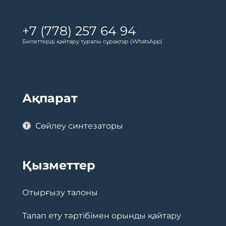
+7 (778) 257 64 94
Билеттерді қайтару туралы сұрақтар (WhatsApp)
Ақпарат
Сөйлеу синтезаторы
Қызметтер
Отырғызу талоны
Талап ету тәртібімен орынды қайтару