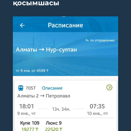
қосымшасы