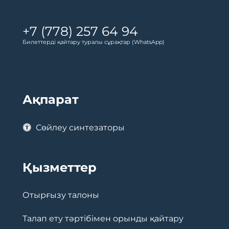
+7 (778) 257 64 94
Билеттерді қайтару туралы сұрақтар (WhatsApp)
Ақпарат
Сөйлеу синтезаторы
Қызметтер
Отырғызу талоны
Талап ету тәртібімен орынды қайтару