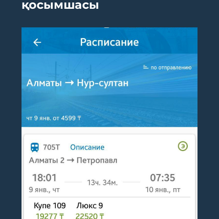
қосымшасы