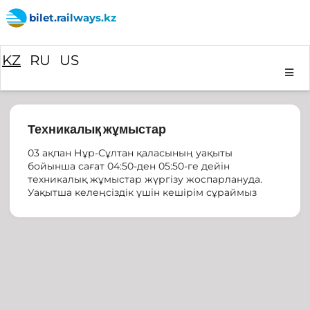
bilet.railways.kz
KZ
RU
US
Техникалық жұмыстар
03 ақпан Нұр-Сұлтан қаласының уақыты
бойынша сағат 04:50-ден 05:50-ге дейін
техникалық жұмыстар жүргізу жоспарлануда.
Уақытша келеңсіздік үшін кешірім сұраймыз