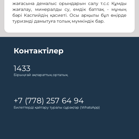
жағасына демалыс орындарын салу т.с.с Құмды
жағалау, минералды су, емдік батпақ - мұның
бәрі Каспийдің қасиеті. Осы арқылы бұл өңірде
туризмді дамытуға толық мүмкіндік бар.
Контактілер
1433
Бірыңғай ақпараттық орталық
+7 (778) 257 64 94
Билеттерді қайтару туралы сұрақтар (WhatsApp)