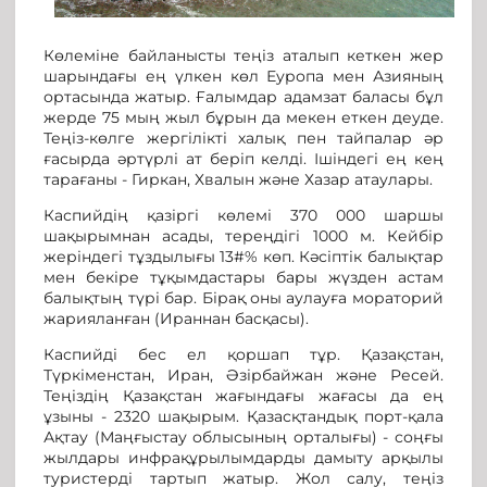
Көлеміне байланысты теңіз аталып кеткен жер
шарындағы ең үлкен көл Еуропа мен Азияның
ортасында жатыр. Ғалымдар адамзат баласы бұл
жерде 75 мың жыл бұрын да мекен еткен деуде.
Теңіз-көлге жергілікті халық пен тайпалар әр
ғасырда әртүрлі ат беріп келді. Ішіндегі ең кең
тарағаны - Гиркан, Хвалын және Хазар атаулары.
Каспийдің қазіргі көлемі 370 000 шаршы
шақырымнан асады, тереңдігі 1000 м. Кейбір
жеріндегі тұздылығы 13#% көп. Кәсіптік балықтар
мен бекіре тұқымдастары бары жүзден астам
балықтың түрі бар. Бірақ оны аулауға мораторий
жарияланған (Ираннан басқасы).
Каспийді бес ел қоршап тұр. Қазақстан,
Түркіменстан, Иран, Әзірбайжан және Ресей.
Теңіздің Қазақстан жағындағы жағасы да ең
ұзыны - 2320 шақырым. Қазасқтандық порт-қала
Ақтау (Маңғыстау облысының орталығы) - соңғы
жылдары инфрақұрылымдарды дамыту арқылы
туристерді тартып жатыр. Жол салу, теңіз