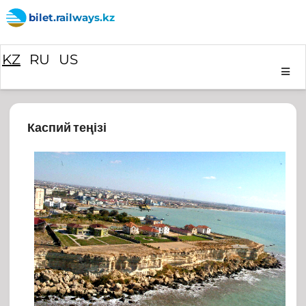
bilet.railways.kz
KZ
RU
US
Каспий теңізі