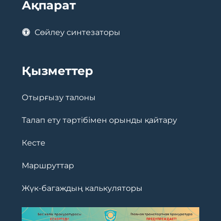
Ақпарат
Сөйлеу синтезаторы
Қызметтер
Отырғызу талоны
Талап ету тәртібімен орынды қайтару
Кесте
Маршруттар
Жүк-багаждың калькуляторы