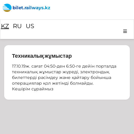
bilet.railways.kz
KZ
RU
US
Техникалық жұмыстар
17.10.19ж. сағат 04:50-ден 6:50-ге дейін порталда
техникалық жұмыстар жүреді, электрондық
билеттерді рәсімдеу және қайтару бойынша
операциялар қол жетімді болмайды.
Кешірім сұраймыз