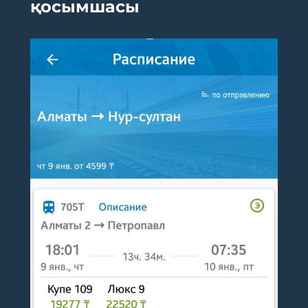
қосымшасы