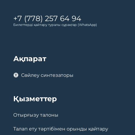
+7 (778) 257 64 94
Билеттерді қайтару туралы сұрақтар (WhatsApp)
Ақпарат
Сөйлеу синтезаторы
Қызметтер
Отырғызу талоны
Талап ету тәртібімен орынды қайтару