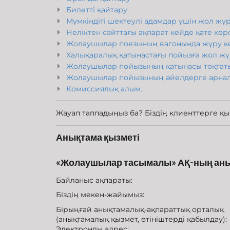
Билетті қайтару
Мүмкіндігі шектеулі адамдар үшін жол жүр
Неліктен сайттағы ақпарат кейде қате көрс
Жолаушылар поезының вагонында жүру ке
Халықаралық қатынастағы пойызға жол жүру
Жолаушылар пойызының қатынасы тоқтатылғ
Жолаушылар пойызының әйелдерге арналғ
Комиссиялық алым.
Жауап таппадыңыз ба? Біздің клиенттерге қы
Анықтама қызметі
«Жолаушылар тасымалы» АҚ-ның аны
Байланыс ақпараты:
Біздің мекен-жайымыз:
Бірыңғай анықтамалық-ақпараттық орталық
(анықтамалық қызмет, өтініштерді қабылдау):
Электронды адрес: