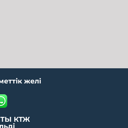
меттік желі
ТЫ КТЖ
льді