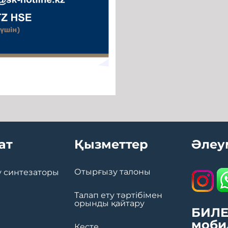
ат
Қызметтер
Әлеу
Отырғызу талоны
 синтезаторы
Талап ету тәртібімен
орынды қайтару
БИЛЕ
моби
Кесте