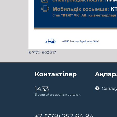
8-7172- 600-317
Контактілер
Ақпар
1433
Сөйлеу
Бірыңғай ақпараттық орталық
+7 (778) 257 64 94