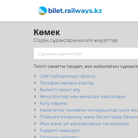
bilet.railways.kz
Көмек
Сіздің сұрақтарыңызға жауаптар
Тиісті санатты таңдап, жиі қойылатын сұрақ
Сайтта/порталда тіркелу
Телефон нөмірін растау
Билетті сатып алу
Жеңілдіктер мен жеңілдік карталары
Күту парағы
Кәмелетке толмаған жолаушылар үшін жол
Пойызға отырғызу және билеттерді бақыл
Жүк және үй жануарларын тасымалдау
Күрделі маршрут
Орынды қайтару