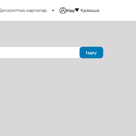
Дисконттық карталар
Қазақша
Кіру
Іздеу