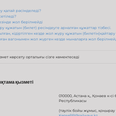
у қалай рәсімделеді?
етіледі?
зінде жол берілмейді
 құжатын (билет) ресімдеуге арналған құжаттар тізбесі.
ан, кідіртілген кезде жол жүру құжатын (билетін)қайтар
ан вагонымен жол жүрген кезде мыналарға жол берілмей
змет көрсету орталығы сізге көмектеседі
қтама қызметі
010000, Астана қ., Қонаев к-сі 
Республикасы
(тәулік бойы жұмыс, қоңырау 
KensePP@railways.kz