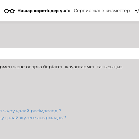
Сервис және қызметтер
Нашар көретіндер үшін
тармен және оларға берілген жауаптармен танысыңыз
 жүру қалай рәсімделеді?
ау қалай жүзеге асырылады?