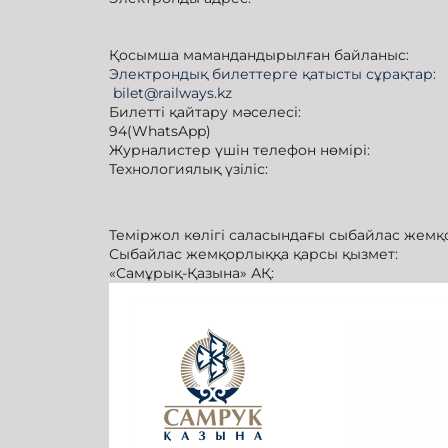
Қосымша мамандандырылған байланыс:
Электрондық билеттерге қа
bilet@railways.kz
Билетті қайтару мәселесі:
94(WhatsApp)
Журналистер үшін телефон нөмірі
: 8-
Технологиялық үзіліс: 04:50
Теміржол көлігі саласындағы сыбайлас жемқ
Сыбайлас жемқорлыққа қарсы қызмет:
«Самұрық-Қазына» АҚ: