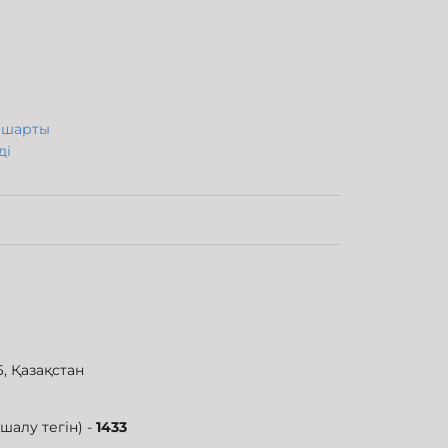
у шарты
ді
6, Қазақстан
шалу тегін) -
1433