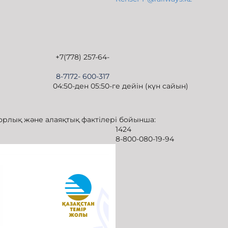
тысты сұрақтар:
 +7(778) 257-64-
7172- 600-317
-ден 05:50-ге дейін (күн сайын)
орлық және алаяқтық фактілері бойынша:
1424
8-800-080-19-94