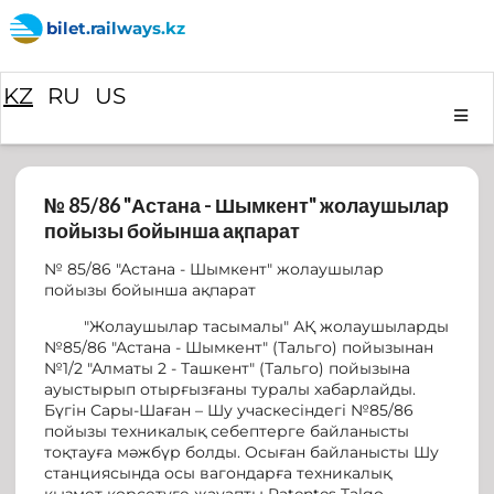
bilet.railways.kz
KZ
RU
US
№ 85/86 "Астана - Шымкент" жолаушылар
пойызы бойынша ақпарат
№ 85/86 "Астана - Шымкент" жолаушылар
пойызы бойынша ақпарат
"Жолаушылар тасымалы" АҚ жолаушыларды
№85/86 "Астана - Шымкент" (Тальго) пойызынан
№1/2 "Алматы 2 - Ташкент" (Тальго) пойызына
ауыстырып отырғызғаны туралы хабарлайды.
Бүгін Сары-Шаған – Шу учаскесіндегі №85/86
пойызы техникалық себептерге байланысты
тоқтауға мәжбүр болды. Осыған байланысты Шу
станциясында осы вагондарға техникалық
қызмет көрсетуге жауапты Patentes Talgo