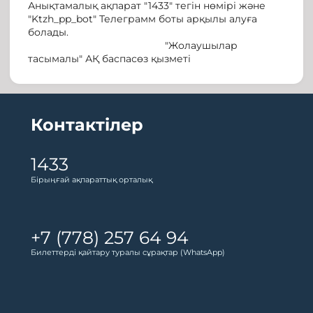
Анықтамалық ақпарат "1433" тегін нөмірі және
"Ktzh_pp_bot" Телеграмм боты арқылы алуға
болады.
"Жолаушылар
тасымалы" АҚ баспасөз қызметі
Контактілер
1433
Бірыңғай ақпараттық орталық
+7 (778) 257 64 94
Билеттерді қайтару туралы сұрақтар (WhatsApp)