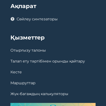
Ақпарат
Сөйлеу синтезаторы
Қызметтер
Отырғызу талоны
Талап ету тәртібімен орынды қайтару
Кесте
Маршруттар
Жүк-багаждың калькуляторы