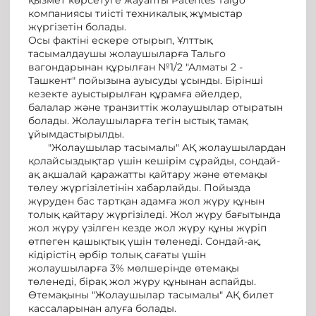
компаниясы тиісті техникалық жұмыстар
жүргізетін болады.
Осы фактіні ескере отырып, Ұлттық
тасымалдаушы жолаушыларға Тальго
вагондарынан құрылған №1/2 "Алматы 2 -
Ташкент" пойызына ауысуды ұсынды. Бірінші
кезекте ауыстырылған құрамға әйелдер,
балалар және транзиттік жолаушылар отыратын
болады. Жолаушыларға тегін ыстық тамақ
ұйымдастырылды.
"Жолаушылар тасымалы" АҚ жолаушылардан
қолайсыздықтар үшін кешірім сұрайды, сондай-
ақ ақшалай қаражатты қайтару және өтемақы
төлеу жүргізілетінін хабарлайды. Пойызда
жүруден бас тартқан адамға жол жүру құнын
толық қайтару жүргізіледі. Жол жүру бағытында
жол жүру үзілген кезде жол жүру құны жүріп
өтпеген қашықтық үшін төленеді. Сондай-ақ,
кідірістің әрбір толық сағаты үшін
жолаушыларға 3% мөлшерінде өтемақы
төленеді, бірақ жол жүру құнынан аспайды.
Өтемақыны "Жолаушылар тасымалы" АҚ билет
кассаларынан алуға болады.