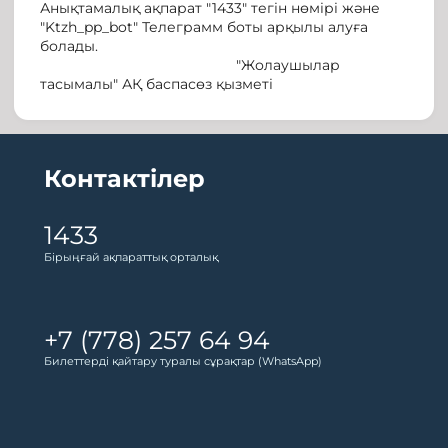
Анықтамалық ақпарат "1433" тегін нөмірі және
"Ktzh_pp_bot" Телеграмм боты арқылы алуға
болады.
"Жолаушылар
тасымалы" АҚ баспасөз қызметі
Контактілер
1433
Бірыңғай ақпараттық орталық
+7 (778) 257 64 94
Билеттерді қайтару туралы сұрақтар (WhatsApp)