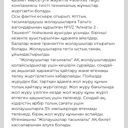
компаниясы тиісті техникалық жұмыстар
жүргізетін болады.
Осы фактіні ескере отырып, Ұлттық
тасымалдаушы жолаушыларға Тальго
вагондарынан құрылған №1/2 "Алматы 2 -
Ташкент" пойызына ауысуды ұсынды. Бірінші
кезекте ауыстырылған құрамға әйелдер,
балалар және транзиттік жолаушылар отыратын
болады. Жолаушыларға тегін ыстық тамақ
ұйымдастырылды.
"Жолаушылар тасымалы" АҚ жолаушылардан
қолайсыздықтар үшін кешірім сұрайды, сондай-
ақ ақшалай қаражатты қайтару және өтемақы
төлеу жүргізілетінін хабарлайды. Пойызда
жүруден бас тартқан адамға жол жүру құнын
толық қайтару жүргізіледі. Жол жүру бағытында
жол жүру үзілген кезде жол жүру құны жүріп
өтпеген қашықтық үшін төленеді. Сондай-ақ,
кідірістің әрбір толық сағаты үшін
жолаушыларға 3% мөлшерінде өтемақы
төленеді, бірақ жол жүру құнынан аспайды.
Өтемақыны "Жолаушылар тасымалы" АҚ билет
кассаларынан алуға болады.