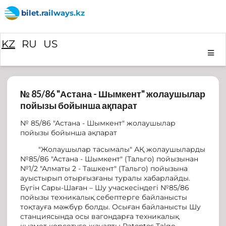
bilet.railways.kz
KZ
RU
US
№ 85/86 "Астана - Шымкент" жолаушылар
пойызы бойынша ақпарат
№ 85/86 "Астана - Шымкент" жолаушылар
пойызы бойынша ақпарат
"Жолаушылар тасымалы" АҚ жолаушыларды
№85/86 "Астана - Шымкент" (Тальго) пойызынан
№1/2 "Алматы 2 - Ташкент" (Тальго) пойызына
ауыстырып отырғызғаны туралы хабарлайды.
Бүгін Сары-Шаған – Шу учаскесіндегі №85/86
пойызы техникалық себептерге байланысты
тоқтауға мәжбүр болды. Осыған байланысты Шу
станциясында осы вагондарға техникалық
қызмет көрсетуге жауапты Patentes Talgo