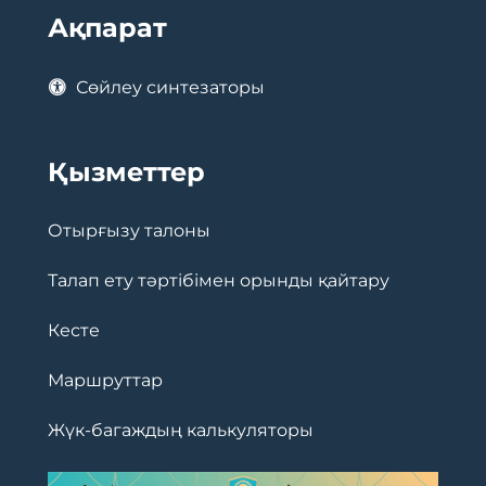
Ақпарат
Сөйлеу синтезаторы
Қызметтер
Отырғызу талоны
Талап ету тәртібімен орынды қайтару
Кесте
Маршруттар
Жүк-багаждың калькуляторы