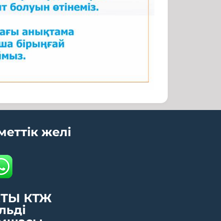
меттік желі
ТЫ КТЖ
льді