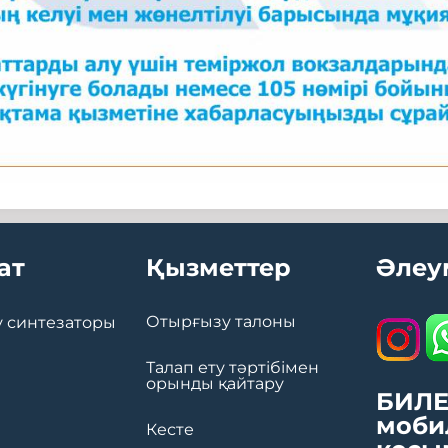
ат
Қызметтер
Әлеу
Отырғызу талоны
 синтезаторы
Талап ету тәртібімен
орынды қайтару
БИЛЕ
моби
Кесте