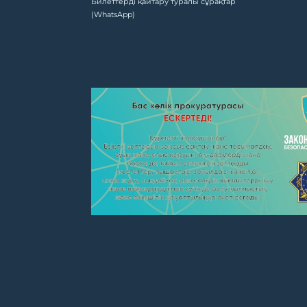
Билеттерді қайтару туралы сұрақтар
(WhatsApp)