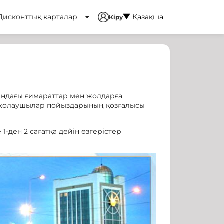
Дисконттық карталар
Қазақша
Кіру
сындағы ғимараттар мен жолдарға
а жолаушылар пойыздарының қозғалысы
-ден 2 сағатқа дейін өзгерістер