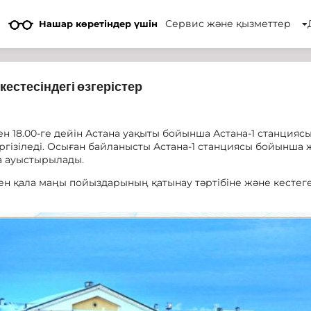
Сервис және қызметтер
Нашар көретіндер үшін
естесіндегі өзгерістер
ен 18.00-ге дейін Астана уақыты бойынша Астана-1 станция
гізіледі. Осыған байланысты Астана-1 станциясы бойынш
а ауыстырылады.
 қала маңы пойыздарының қатынау тәртібіне және кестеге 1