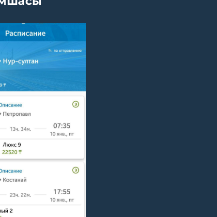
мшасы