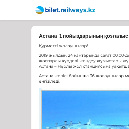
bilet.railways.kz
Астана-1 пойыздарының қозғалыс к
Құрметті жолаушылар!
2019 жылдың 24 қаңтарында сағат 00.00-д
жоспарлы күрделі жөндеу жұмыстары жүр
Астана – Нұрлы жол станциясына уақытш
Астана желісі бойынша 36 жолаушылар мен
енгізіледі.