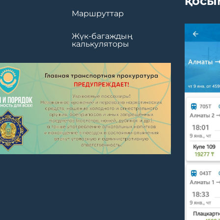
қосы
Маршруттар
Жүк-багаждың
калькуляторы