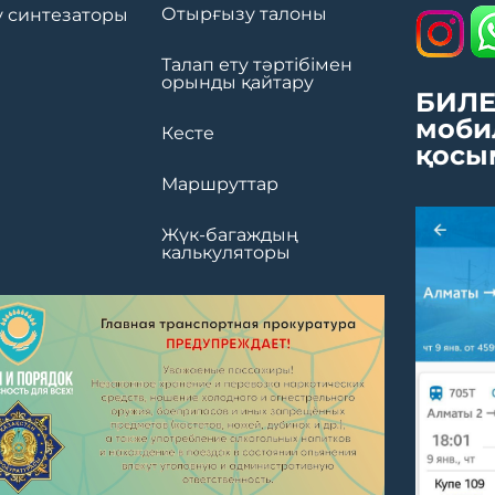
Отырғызу талоны
 синтезаторы
Талап ету тәртібімен
орынды қайтару
БИЛЕ
моби
Кесте
қосы
Маршруттар
Жүк-багаждың
калькуляторы