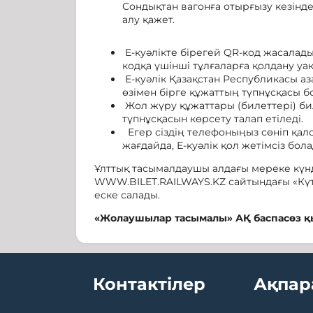
Сондықтан вагонға отырғызу кезінд
алу қажет.
Е-куәлікте бірегей QR-код жасалад
кодқа үшінші тұлғаларға қолдану уа
Е-куәлік Қазақстан Республикасы а
өзімен бірге құжаттың түпнұсқасы б
Жол жүру құжаттары (билеттері) б
түпнұсқасын көрсету талап етіледі.
Егер сіздің телефоныңыз сөніп қал
жағдайда, Е-куәлік қол жетімсіз бола
Ұлттық тасымалдаушы алдағы мереке күн
WWW.BILET.RAILWAYS.KZ сайтындағы «Күт
еске салады.
«Жолаушылар тасымалы» АҚ баспасөз қ
Контактілер
Ақпар