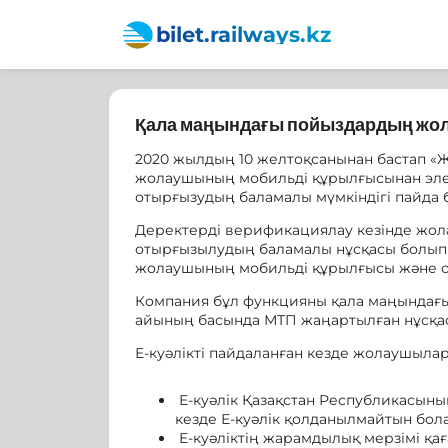
bilet.railways.kz
Қала маңындағы пойыздардың жол
2020 жылдың 10 желтоқсанынан бастап «
жолаушының мобильді құрылғысынан элект
отырғызудың баламалы мүмкіндігі пайда 
Деректерді верификациялау кезінде жола
отырғызылудың баламалы нұсқасы болып т
жолаушының мобильді құрылғысы және от
Компания бұл функцияны қала маңындағы
айының басында МТП жаңартылған нұсқас
Е-куәлікті пайдаланған кезде жолаушылар
Е-куәлік Қазақстан Республикасын
кезде Е-куәлік қолданылмайтын бол
Е-куәліктің жарамдылық мерзімі қағаз