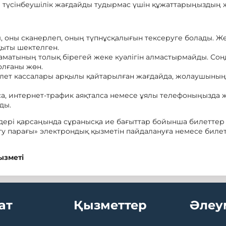
е түсінбеушілік жағдайды тудырмас үшін құжаттарыңыздың 
ы, оны сканерлеп, оның түпнұсқалығын тексеруге болады. Ж
қыты шектелген.
заматының толық бірегей жеке куәлігін алмастырмайды. С
олғаны жөн.
илет кассалары арқылы қайтарылған жағдайда, жолаушының
са, интернет-трафик аяқталса немесе ұялы телефоныңызда ж
ды.
дері қарсаңында сұранысқа ие бағыттар бойынша билеттер
у парағы» электрондық қызметін пайдалануға немесе биле
ызметі
ат
Қызметтер
Әлеу