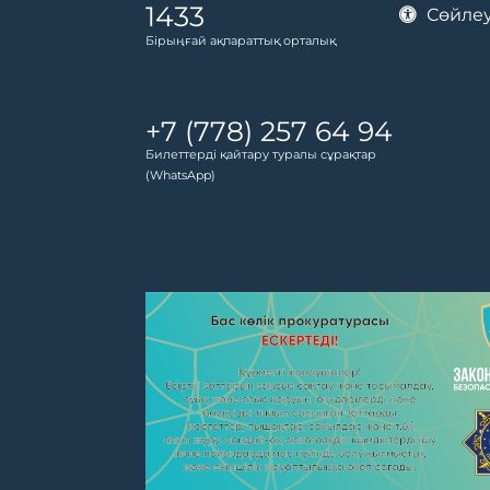
1433
Сөйлеу
Бірыңғай ақпараттық орталық
+7 (778) 257 64 94
Билеттерді қайтару туралы сұрақтар
(WhatsApp)