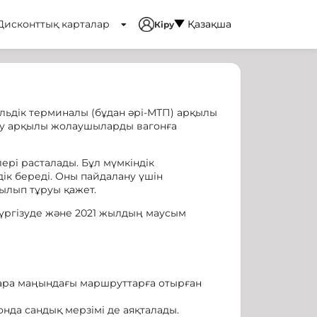
Дисконттық карталар
Қазақша
Кіру
ьдік терминалы (бұдан әрі-МТП) арқылы
оқу арқылы жолаушыларды вагонға
рі расталады. Бұл мүмкіндік
ік береді. Оны пайдалану үшін
ылып тұруы қажет.
үргізуде және 2021 жылдың маусым
ара маңындағы маршруттарға отырған
 онда сандық мерзімі де аяқталады.