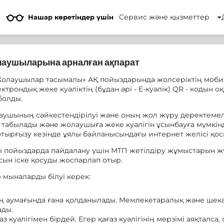
Сервис және қызметтер
Нашар көретіндер үшін
аушыларына арналған ақпарат
Жолаушылар тасымалы» АҚ пойыздарында жолсеріктің мобил
рондық жеке куәліктің (бұдан әрі - Е-куәлік) QR - кодын 
болды.
ушының сәйкестендірілуі және оның жол жүру деректемеле
абылады және жолаушыға жеке куәлігін ұсынбауға мүмкінд
ырғызу кезінде ұялы байланысындағы интернет желісі қос
 пойыздарда пайдалану үшін МТП жетілдіру жұмыстарын ж
ын іске қосуды жоспарлап отыр.
 мыналарды білуі керек:
ың аумағында ғана қолданылады. Мемлекетаралық және шек
ады.
 куәлігімен бірдей. Егер қағаз куәлігінің мерзімі аяқталса,