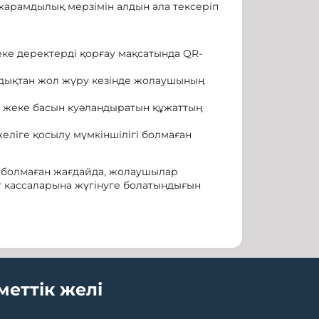
жарамдылық мерзімін алдын ала тексеріп
еке деректерді қорғау мақсатында QR-
ондықтан жол жүру кезінде жолаушының
 жеке басын куәландыратын құжаттың
еліге қосылу мүмкіншілігі болмаған
 болмаған жағдайда, жолаушылар
т кассаларына жүгінуге болатындығын
меттік желі