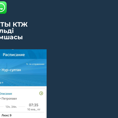
ТЫ КТЖ
льді
мшасы