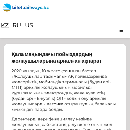
bilet.railways.kz
KZ
RU
US
Қала маңындағы пойыздардың
жолаушыларына арналған ақпарат
2020 жылдың 10 желтоқсанынан бастап
«Жолаушылар тасымалы» АҚ пойыздарында
жолсеріктің мобильдік терминалы (бұдан әрі-
МТП) арқылы жолаушының мобильді
құрылғысынан электрондық жеке куәліктің
(бұдан әрі - Е-куәлік) QR - кодын оқу арқылы
жолаушыларды вагонға отырғызудың баламалы
мүмкіндігі пайда болды.
Деректерді верификациялау кезінде
жолаушының сәйкестендірілуі және оның жол
жүру деректемелері расталады. Бұл мүмкіндік