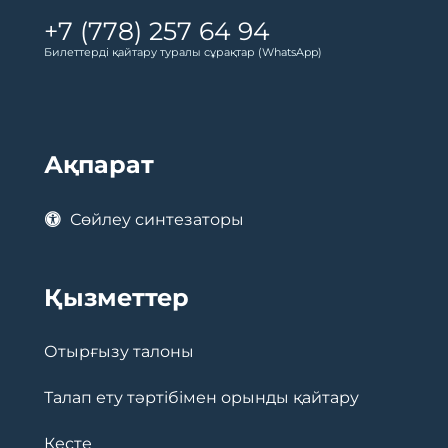
+7 (778) 257 64 94
Билеттерді қайтару туралы сұрақтар (WhatsApp)
Ақпарат
Сөйлеу синтезаторы
Қызметтер
Отырғызу талоны
Талап ету тәртібімен орынды қайтару
Кесте