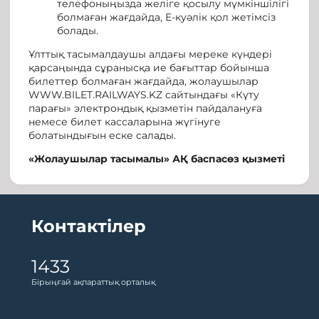
телефоныңызда желіге қосылу мүмкіншілігі
болмаған жағдайда, Е-куәлік қол жетімсіз
болады.
Ұлттық тасымалдаушы алдағы мереке күндері
қарсаңында сұранысқа ие бағыттар бойынша
билеттер болмаған жағдайда, жолаушылар
WWW.BILET.RAILWAYS.KZ сайтындағы «Күту
парағы» электрондық қызметін пайдалануға
немесе билет кассаларына жүгінуге
болатындығын еске салады.
«Жолаушылар тасымалы» АҚ баспасөз қызметі
Контактілер
1433
Бірыңғай ақпараттық орталық