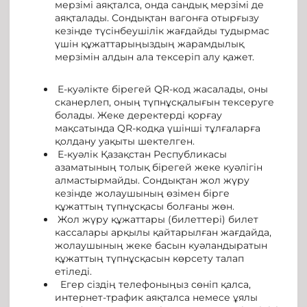
мерзімі аяқталса, онда сандық мерзімі де
аяқталады. Сондықтан вагонға отырғызу
кезінде түсінбеушілік жағдайды тудырмас
үшін құжаттарыңыздың жарамдылық
мерзімін алдын ала тексеріп алу қажет.
Е-куәлікте бірегей QR-код жасалады, оны
сканерлеп, оның түпнұсқалығын тексеруге
болады. Жеке деректерді қорғау
мақсатында QR-кодқа үшінші тұлғаларға
қолдану уақыты шектелген.
Е-куәлік Қазақстан Республикасы
азаматының толық бірегей жеке куәлігін
алмастырмайды. Сондықтан жол жүру
кезінде жолаушының өзімен бірге
құжаттың түпнұсқасы болғаны жөн.
Жол жүру құжаттары (билеттері) билет
кассалары арқылы қайтарылған жағдайда,
жолаушының жеке басын куәландыратын
құжаттың түпнұсқасын көрсету талап
етіледі.
Егер сіздің телефоныңыз сөніп қалса,
интернет-трафик аяқталса немесе ұялы