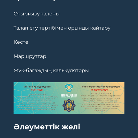
Отырғызу талоны
Талап ету тәртібімен орынды қайтару
Кесте
Маршруттар
Жүк-багаждың калькуляторы
Әлеуметтік желі