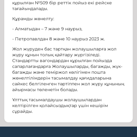
құрылған №509 бір реттік пойыз екі рейске
тағайындалады.
Құрамды жөнелту:
- Алматыдан – 7 және 9 наурыз,
- Петропавлдан 8 және 10 наурыз 2023 ж.
Жол жүруден бас тартқан жолаушыларға жол
жүру құнын толық қайтару жүргізіледі.
Стандартты вагондардан құрылған пойызда
сапарлағандарға Жолаушыларды, багажды, жүк-
багажды және теміржол көлігімен пошта
жөнелтілімдерін тасымалдау қағидаларына
сәйкес белгіленген тәртіппен жол жүру құнының
айырмасы төленетін болады.
Ұлттық тасымалдаушы жолаушылардан
келтірілген қолайсыздықтар үшін кешірім
сұрайды.