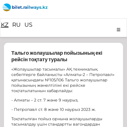
bilet.railways.kz
KZ
RU
US
Тальго жолаушылар пойызының екі
рейсін тоқтату туралы
«Жолаушылар тасымалы» АҚ техникалық
себептерге байланысты «Алматы-2 – Петропавл»
қатынасындағы №105/106 Тальго жолаушылар
пойызының жөнелтілімі екі рейске
тоқтатылатынын хабарлайды:
- Алматы – 2 ст. 7 және 9 наурыз,
- Петропавл ст. 8 және 10 наурыз 2023 ж.
Тоқтатылған пойыз орнына жолаушыларды
тасымалдау үшін стандартты вагондардан