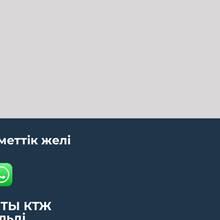
меттік желі
ТЫ КТЖ
льді