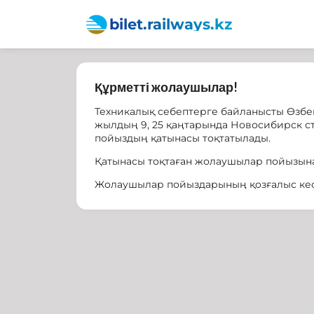
bilet.railways.kz
Құрметті жолаушылар!
Техникалық себептерге байланысты Өзбек
жылдың 9, 25 қаңтарында Новосибирск с
пойыздың қатынасы тоқтатылады.
Қатынасы тоқтаған жолаушылар пойызына
Жолаушылар пойыздарының қозғалыс кест