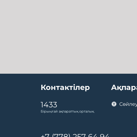
Контактілер
Ақпар
1433
Сөйлеу
Бірыңғай ақпараттық орталық
+7 (778) 257 64 94