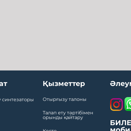
ат
Қызметтер
Әлеу
Отырғызу талоны
 синтезаторы
Талап ету тәртібімен
орынды қайтару
БИЛЕ
моби
Кесте