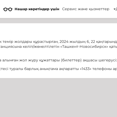
Сервис және қызметтер
Нашар көретіндер үшін
 темір жолдары құрастырған, 2024 жылдың 6, 22 қаңтарынд
танциясына келіп/жөнелтілетін «Ташкент-Новосибирск» қа
 алынған жол жүру құжаттары (билеттер) ақшасы шегерусі
есі туралы барлық анықтама ақпаратты «1433» телефоны ар