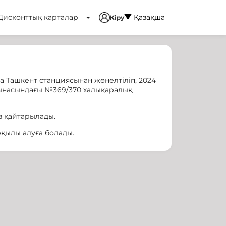
Дисконттық карталар
Қазақша
Кіру
а Ташкент станциясынан жөнелтіліп, 2024
тынасындағы №369/370 халықаралық
з қайтарылады.
қылы алуға болады.