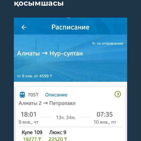
қосымшасы