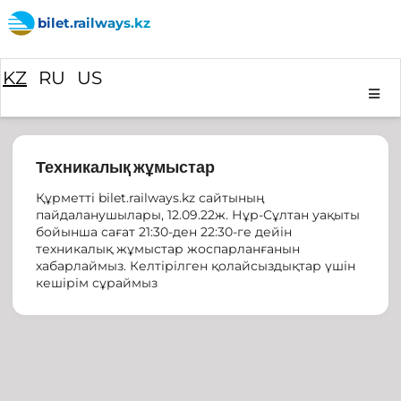
bilet.railways.kz
KZ
RU
US
Техникалық жұмыстар
Құрметтi bilet.railways.kz сайтының
пайдаланушылары, 12.09.22ж. Нұр-Сұлтан уақыты
бойынша сағат 21:30-ден 22:30-ге дейін
техникалық жұмыстар жоспарланғанын
хабарлаймыз. Келтірілген қолайсыздықтар үшін
кешірім сұраймыз