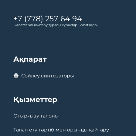
+7 (778) 257 64 94
Билеттерді қайтару туралы сұрақтар (WhatsApp)
Ақпарат
Сөйлеу синтезаторы
Қызметтер
Отырғызу талоны
Талап ету тәртібімен орынды қайтару