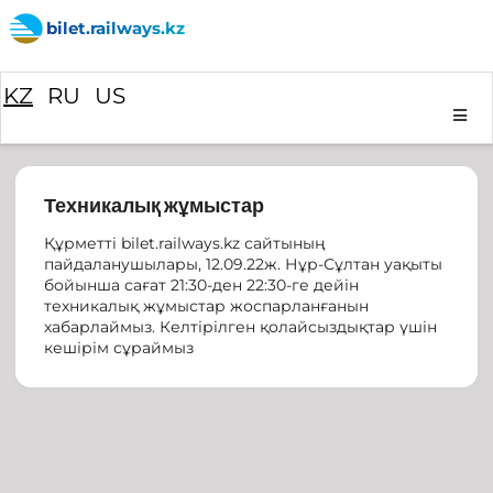
bilet.railways.kz
KZ
RU
US
Техникалық жұмыстар
Құрметтi bilet.railways.kz сайтының
пайдаланушылары, 12.09.22ж. Нұр-Сұлтан уақыты
бойынша сағат 21:30-ден 22:30-ге дейін
техникалық жұмыстар жоспарланғанын
хабарлаймыз. Келтірілген қолайсыздықтар үшін
кешірім сұраймыз