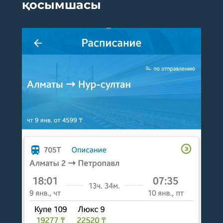
қосымшасы