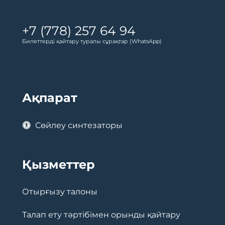
+7 (778) 257 64 94
Билеттерді қайтару туралы сұрақтар (WhatsApp)
Ақпарат
Сөйлеу синтезаторы
Қызметтер
Отырғызу талоны
Талап ету тәртібімен орынды қайтару