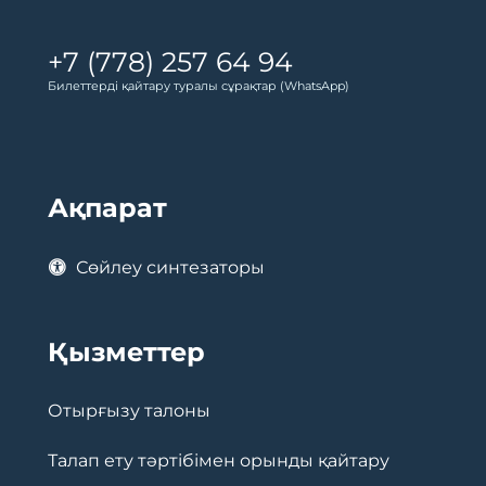
+7 (778) 257 64 94
Билеттерді қайтару туралы сұрақтар (WhatsApp)
Ақпарат
Сөйлеу синтезаторы
Қызметтер
Отырғызу талоны
Талап ету тәртібімен орынды қайтару