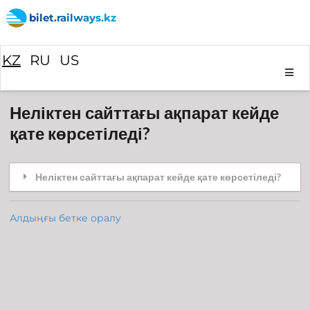
bilet.railways.kz
KZ
RU
US
Неліктен сайттағы ақпарат кейде
қате көрсетіледі?
Неліктен сайттағы ақпарат кейде қате көрсетіледі?
Алдыңғы бетке оралу