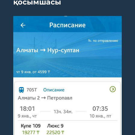
қосымшасы