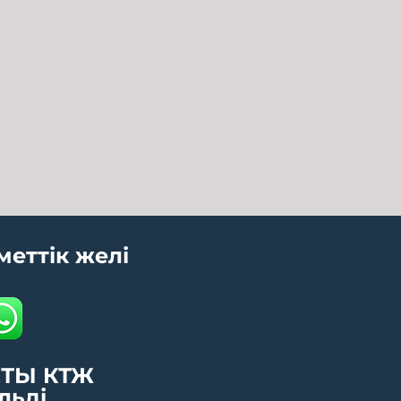
меттік желі
ТЫ КТЖ
льді