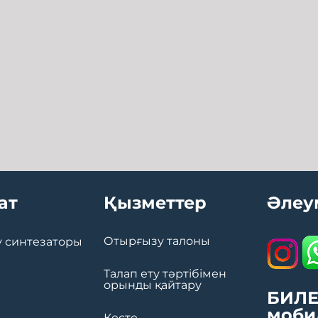
ат
Қызметтер
Әлеу
Отырғызу талоны
 синтезаторы
Талап ету тәртібімен
орынды қайтару
БИЛЕ
моби
Кесте