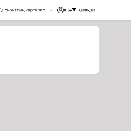
Дисконттық карталар
Қазақша
Кіру