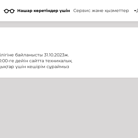
Сервис және қызметтер
Нашар көретіндер үшін
ігіне байланысты 31.10.2023ж.
0:00-ге дейін сайтта техникалық
дықтар үшін кешірім сұраймыз