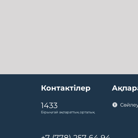
Контактілер
Ақпар
1433
Сөйлеу
Бірыңғай ақпараттық орталық
+7 (778) 257 64 94