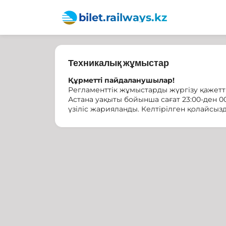
bilet.railways.kz
Техникалық жұмыстар
Құрметті пайдаланушылар!
Регламенттік жұмыстарды жүргізу қажеттіл
Астана уақыты бойынша сағат 23:00-ден 0
үзіліс жарияланды. Келтірілген қолайсыз