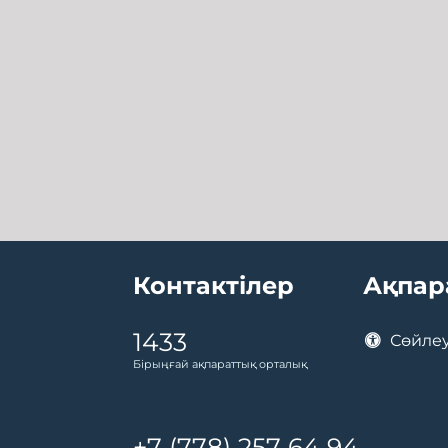
Контактілер
Ақпар
1433
Сөйлеу
Бірыңғай ақпараттық орталық
+7 (778) 257 64 94