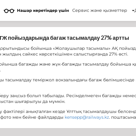
Сервис және қызметтер
Нашар көретіндер үшін
ҚТЖ пойыздарында багаж тасымалдау 27% артты
қорытындысы бойынша «Жолаушылар тасымалы» АҚ пойызда
 жылдың сәйкес көрсеткішімен салыстырғанда 27% өсті.
йынша багажды және жүк-багажды тасымалдау бойынша қызм
.
жды тасымалдау теміржол вокзалындағы багаж бөлімшесінде 
еру заңсыз болып табылады. Ресімделмеген багажды немес
мыстан шығарылуы да мүмкін.
 фактілері анықталған кезде Ұлттық тасымалдаушы белсенд
р фото мен бейне файлдарды
kensepp@railways.kz
. поштасына