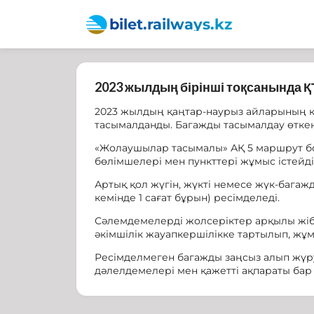
bilet.railways.kz
2023 жылдың бірінші тоқсанында 
2023 жылдың қаңтар-наурыз айларының 
тасымалданды. Багажды тасымалдау өткен
«Жолаушылар тасымалы» АҚ 5 маршрут бо
бөлімшелері мен пункттері жұмыс істейді
Артық қол жүгін, жүкті немесе жүк-бага
кемінде 1 сағат бұрын) ресімделеді.
Сәлемдемелерді жолсеріктер арқылы жіб
әкімшілік жауапкершілікке тартылып, жұ
Ресімделмеген багажды заңсыз алып жүру
дәлелдемелері мен қажетті ақпараты ба