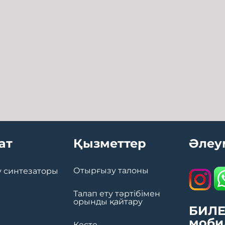
ат
Қызметтер
Әлеу
Отырғызу талоны
 синтезаторы
Талап ету тәртібімен
орынды қайтару
БИЛЕ
моби
Кесте