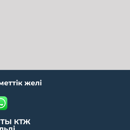
меттік желі
ТЫ КТЖ
льді