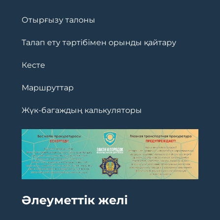
Отырғызу талоны
Талап ету тәртібімен орынды қайтару
Кесте
Маршруттар
Жүк-багаждың калькуляторы
Әлеуметтік желі