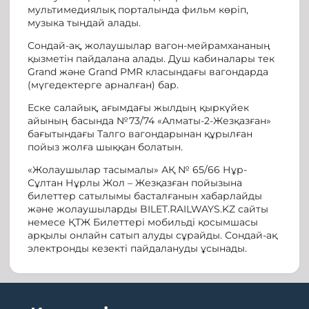
мультимедиялық порталында фильм көріп,
музыка тыңдай алады.
Сондай-ақ, жолаушылар вагон-мейрамхананың
қызметін пайдалана алады. Душ кабиналары тек
Grand және Grand PMR класындағы вагондарда
(мүгедектерге арналған) бар.
Еске салайық, ағымдағы жылдың қыркүйек
айының басында №73/74 «Алматы-2-Жезқазған»
бағытындағы Талго вагондарынан құрылған
пойыз жолға шыққан болатын.
«Жолаушылар тасымалы» АҚ № 65/66 Нұр-
Сұлтан Нұрлы Жол – Жезқазған пойызына
билеттер сатылымы басталғанын хабарлайды
және жолаушыларды BILET.RAILWAYS.KZ сайты
немесе ҚТЖ Билеттері мобильді қосымшасы
арқылы онлайн сатып алуды сұрайды. Сондай-ақ
электронды кезекті пайдалануды ұсынады.