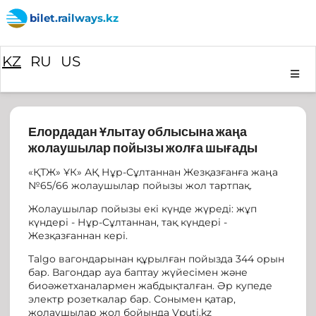
bilet.railways.kz
KZ
RU
US
Елордадан Ұлытау облысына жаңа
жолаушылар пойызы жолға шығады
«ҚТЖ» ҰК» АҚ Нұр-Сұлтаннан Жезқазғанға жаңа
№65/66 жолаушылар пойызы жол тартпақ.
Жолаушылар пойызы екі күнде жүреді: жұп
күндері - Нұр-Сұлтаннан, тақ күндері -
Жезқазғаннан кері.
Talgo вагондарынан құрылған пойызда 344 орын
бар. Вагондар ауа баптау жүйесімен және
биоәжетханалармен жабдықталған. Әр купеде
электр розеткалар бар. Сонымен қатар,
жолаушылар жол бойында Vputi.kz