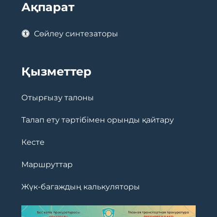
Ақпарат
Сөйлеу синтезаторы
Қызметтер
Отырғызу талоны
Талап ету тәртібімен орынды қайтару
Кесте
Маршруттар
Жүк-багаждың калькуляторы