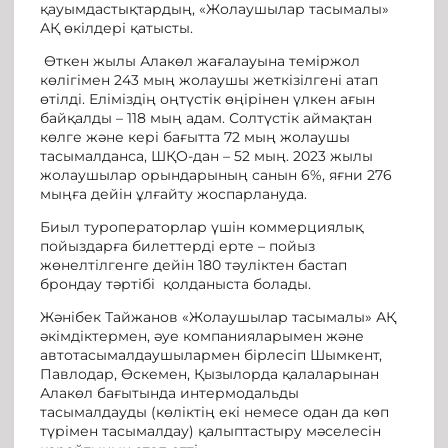
қауымдастықтардың, «Жолаушылар тасымалы»
АҚ өкілдері қатысты.
Өткен жылы Алакөл жағалауына теміржол
көлігімен 243 мың жолаушы жеткізілгені атап
өтілді. Еліміздің оңтүстік өңірінен үлкен ағын
байқалды – 118 мың адам. Солтүстік аймақтан
көлге және кері бағытта 72 мың жолаушы
тасымалданса, ШҚО-дан – 52 мың. 2023 жылы
жолаушылар орындарының санын 6%, яғни 276
мыңға дейін ұлғайту жоспарлануда.
Биыл туроператорлар үшін коммерциялық
пойыздарға билеттерді ерте – пойыз
жөнелтілгенге дейін 180 тәуліктен бастап
брондау тәртібі қолданыста болады.
Жәнібек Тайжанов «Жолаушылар тасымалы» АҚ
әкімдіктермен, әуе компанияларымен және
автотасымалдаушылармен бірлесіп Шымкент,
Павлодар, Өскемен, Қызылорда қалаларынан
Алакөл бағытында интермодальды
тасымалдауды (көліктің екі немесе одан да көп
түрімен тасымалдау) қалыптастыру мәселесін