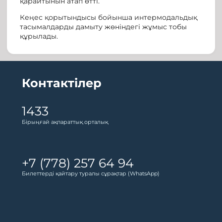
қарайтынын атап өтті.
Кеңес қорытындысы бойынша интермодальдық
тасымалдарды дамыту жөніндегі жұмыс тобы
құрылады.
Контактілер
1433
Бірыңғай ақпараттық орталық
+7 (778) 257 64 94
Билеттерді қайтару туралы сұрақтар (WhatsApp)