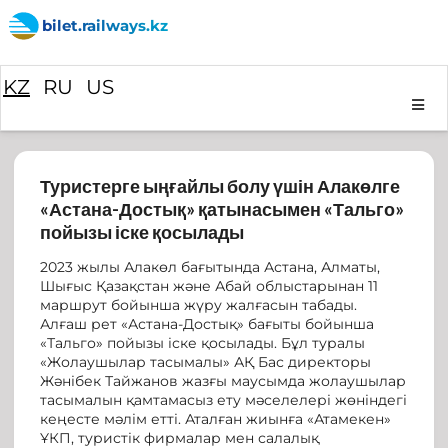
bilet.railways.kz
KZ
RU
US
Туристерге ыңғайлы болу үшін Алакөлге
«Астана-Достық» қатынасымен «Тальго»
пойызы іске қосылады
2023 жылы Алакөл бағытында Астана, Алматы,
Шығыс Қазақстан және Абай облыстарынан 11
маршрут бойынша жүру жалғасын табады.
Алғаш рет «Астана-Достық» бағыты бойынша
«Тальго» пойызы іске қосылады. Бұл туралы
«Жолаушылар тасымалы» АҚ Бас директоры
Жәнібек Тайжанов жазғы маусымда жолаушылар
тасымалын қамтамасыз ету мәселелері жөніндегі
кеңесте мәлім етті. Аталған жиынға «Атамекен»
ҰКП, туристік фирмалар мен салалық