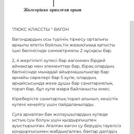
"ЛЮКС КЛАССТЫ " ВАГОН
Вагондардың осы түрінің тіркесу орталығы
арқылы өтетін бойлық тік жазықтыққа қатысты
ішкі бөлінісінде симметриялы 2 нұсқасы бар.
2, 4 жергілікті купесі бар вагонмен бірдей
аймақтар мен элементтер бар, бірақ олардың
бөлінісінде мынадай айырмашылықтар бар:
арнайы сөрелері бар 5 купе, олардың
әрқайсысында жеке душы бар санитариялық
торап бар. бұл купе өзара байланысты емес.
Кіреберісте санитарлық торап алынып, кеңістік
купені кеңейту үшін пайдаланылады.
Суға арналған бак жолаушылардың купеде
ыстық суы болуы үшін қыздырғышпен
ауыстырылған. Аталған вагон су берудің тәуелсіз
қондырғысымен жабдықталған, бактар дәліздің