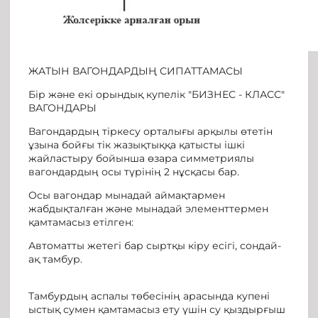
ЖАТЫН ВАГОНДАРДЫҢ СИПАТТАМАСЫ
Бір және екі орындық купелік "БИЗНЕС - КЛАСС"
ВАГОНДАРЫ
Вагондардың тіркесу орталығы арқылы өтетін
ұзына бойғы тік жазықтыққа қатысты ішкі
жайластыру бойынша өзара симметриялы
вагондардың осы түрінің 2 нұсқасы бар.
Осы вагондар мынадай аймақтармен
жабдықталған және мынадай элементтермен
қамтамасыз етілген:
Автоматты жетегі бар сыртқы кіру есігі, сондай-
ақ тамбур.
Тамбурдың аспалы төбесінің арасында купені
ыстық сумен қамтамасыз ету үшін су қыздырғыш