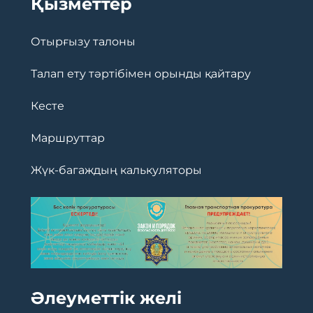
Қызметтер
Отырғызу талоны
Талап ету тәртібімен орынды қайтару
Кесте
Маршруттар
Жүк-багаждың калькуляторы
Әлеуметтік желі