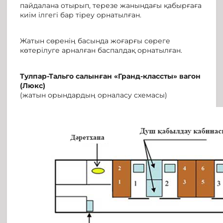
пайдалана отырып, терезе жанындағы қабырғаға
киім ілгегі бар тіреу орнатылған.
Жатын сөренің басында жоғарғы сөреге
көтерілуге арналған баспалдақ орнатылған.
Тулпар-Тальго
салынған
«Гранд-класс
ты
» вагон
(Люкс)
(жатын орындардың орналасу схемасы)