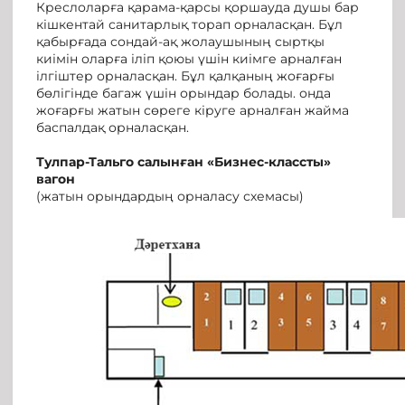
Креслоларға қарама-қарсы қоршауда душы бар
кішкентай санитарлық торап орналасқан. Бұл
қабырғада сондай-ақ жолаушының сыртқы
киімін оларға іліп қоюы үшін киімге арналған
ілгіштер орналасқан. Бұл қалқаның жоғарғы
бөлігінде багаж үшін орындар болады. онда
жоғарғы жатын сөреге кіруге арналған жайма
баспалдақ орналасқан.
Тулпар-Тальго
салынған
«Бизнес-клас
сты
»
вагон
(жатын орындардың орналасу схемасы)