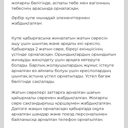
жоғарғы бөлігінде, аспалы төбе мен вагонның
төбесінің арасында орналасқан.
Әрбір купе мынадай элементтермен
жабдықталған:
Купе қабырғасына жиналатын жатын сөресін
ашу үшін шынтақ және арқалы екі кресло.
Қабырғада 2 жатын сөре, біреуі екіншісінің
үстінде орналасқан. Орындықтардың орындығын
жинауды жеңілдету үшін арқаға көтеруге
болады. Барлық жолаушылардың жұмыс істеуге
арналған өз аймағы болуы үшін креслолардың
шынтақ астына үстел орнатылады. Үстел багаж
бөлігінде сақталады.
Жатын сөрелері заттарға арналған шағын
қайырмалы сөремен жабдықталған. Жоғарғы
сөре сақтандырғыш қоршаумен жабдықталған.
Дәлізге жақын орналасқан қабырғада оқуға
арналған шамдар және поезд персоналымен
байланысқа арналған телефон орнатылған.