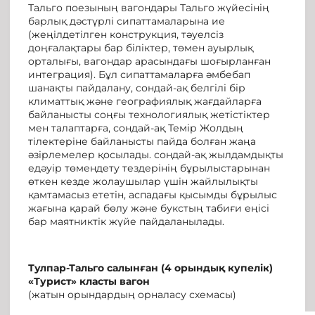
Тальго поезының вагондары Тальго жүйесінің
барлық дәстүрлі сипаттамаларына ие
(жеңілдетілген конструкция, тәуелсіз
доңғалақтары бар біліктер, төмен ауырлық
орталығы, вагондар арасындағы шоғырланған
интеграция). Бұл сипаттамаларға әмбебап
шанақты пайдалану, сондай-ақ белгілі бір
климаттық және географиялық жағдайларға
байланысты соңғы технологиялық жетістіктер
мен талаптарға, сондай-ақ Темір Жолдың
тілектеріне байланысты пайда болған жаңа
әзірлемелер қосылады. сондай-ақ жылдамдықты
едәуір төмендету тездерінің бұрылыстарынан
өткен кезде жолаушылар үшін жайлылықты
қамтамасыз ететін, аспадағы қысымды бұрылыс
жағына қарай бөлу және букстың табиғи еңісі
бар маятниктік жүйе пайдаланылады.
Тулпар-Тальго
салынған
(4 орындық купелік)
«Турист»
класты вагон
(жатын орындардың орналасу схемасы)