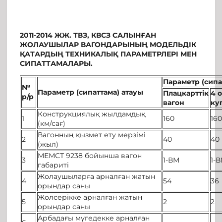
2011-2014 ЖЖ. ТВЗ, КВСЗ САЛЫНҒАН
ЖОЛАУШЫЛАР ВАГОНДАРЫНЫҢ МОДЕЛЬДІК
ҚАТАРДЫҢ ТЕХНИКАЛЫҚ ПАРАМЕТРЛЕРІ МЕН
СИПАТТАМАЛАРЫ.
Параметр (сипа
№
Параметр (сипаттама) атауы
Плацкар
ттік
4 
р
/
р
в
агон
ку
Конструкциялық жылдамдық
1
160
16
(км/сағ)
Вагонның қызмет ету мерзімі
2
40
40
(жыл)
МЕМСТ 9238 бойынша вагон
3
1-ВМ
1-
габариті
Жолаушыларға арналған жатын
4
54
36
орындар саны
Жолсерікке арналған жатын
5
2
2
орындар саны
Арбадағы мүгедекке арналған