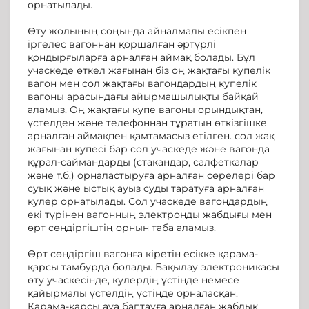
орнатылады.
Өту жолының соңында айналмалы есікпен
іргелес вагоннан қоршалған әртүрлі
қондырғыларға арналған аймақ болады. Бұл
учаскеде өткел жағынан біз оң жақтағы купелік
вагон мен сол жақтағы вагондардың купелік
вагоны арасындағы айырмашылықты байқай
аламыз. Оң жақтағы купе вагоны орындықтан,
үстелден және телефоннан тұратын өткізгішке
арналған аймақпен қамтамасыз етілген. сол жақ
жағынан купесі бар сол учаскеде және вагонда
құрал-саймандарды (стакандар, салфеткалар
және т.б.) орналастыруға арналған сөрелері бар
суық және ыстық ауыз суды таратуға арналған
кулер орнатылады. Сол учаскеде вагондардың
екі түрінен вагонның электронды жабдығы мен
өрт сөндіргіштің орнын таба аламыз.
Өрт сөндіргіш вагонға кіретін есікке қарама-
қарсы тамбурда болады. Бақылау электроникасы
өту учаскесінде, кулердің үстінде немесе
қайырмалы үстелдің үстінде орналасқан.
Қарама-қарсы ауа баптауға арналған жабдық