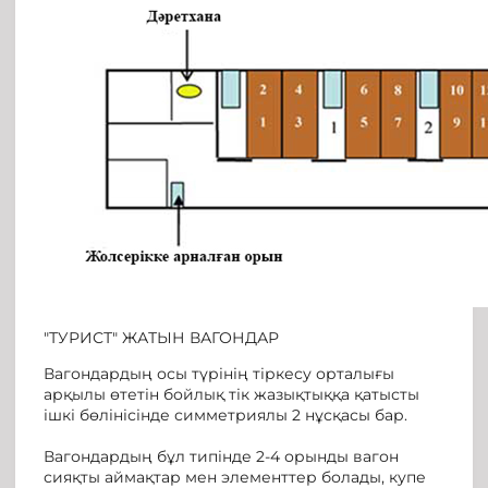
"ТУРИСТ" ЖАТЫН ВАГОНДАР
Вагондардың осы түрінің тіркесу орталығы
арқылы өтетін бойлық тік жазықтыққа қатысты
ішкі бөлінісінде симметриялы 2 нұсқасы бар.
Вагондардың бұл типінде 2-4 орынды вагон
сияқты аймақтар мен элементтер болады, купе