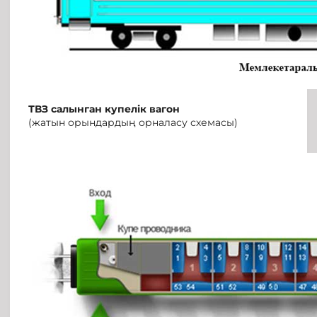
ТВЗ
салынган купелік вагон
(жатын орындардың орналасу схемасы)