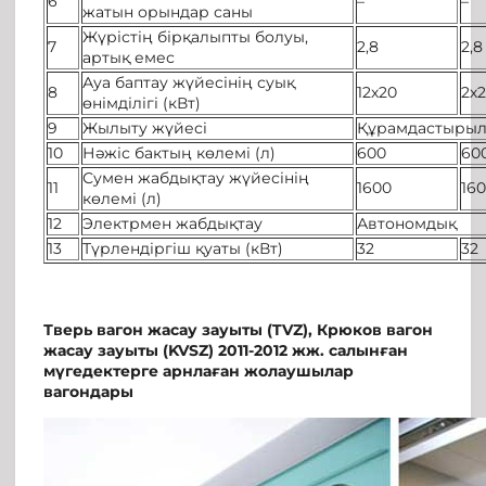
6
–
–
жатын орындар саны
Жүрістің бірқалыпты болуы,
7
2,8
2,8
артық емес
Ауа баптау жүйесінің суық
8
12х20
2х
өнімділігі (кВт)
9
Жылыту жүйесі
Құрамдастырылғ
10
Нәжіс бактың көлемі (л)
600
60
Сумен жабдықтау жүйесінің
11
1600
16
көлемі (л)
12
Электрмен жабдықтау
Автономдық
13
Түрлендіргіш қуаты (кВт)
32
32
Тверь вагон жасау зауыты (TVZ), Крюков вагон
жасау зауыты (KVSZ) 2011-2012 жж. салынған
мүгедектерге арнлаған жолаушылар
вагондары