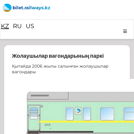
bilet.railways.kz
KZ
RU
US
Жолаушылар вагондарының паркі
Қытайда 2006 жылы салынған жолаушылар
вагондары