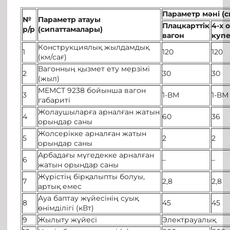
Параметр м
әні
(
с
№
Параметр атауы
П
лацкарт
тік
4-х
о
р/р
(сипаттамалары)
в
агон
купе
Конструкциялық жылдамдық
1
120
120
(км/сағ)
Вагонның қызмет ету мерзімі
2
30
30
(жыл)
МЕМСТ 9238 бойынша вагон
3
1-ВМ
1-ВМ
габариті
Жолаушыларға арналған жатын
4
60
36
орындар саны
Жолсерікке арналған жатын
5
2
2
орындар саны
Арбадағы мүгедекке арналған
6
–
–
жатын орындар саны
Жүрістің бірқалыпты болуы,
7
2,8
2,8
артық емес
Ауа баптау жүйесінің суық
8
45
45
өнімділігі (кВт)
9
Жылыту жүйесі
Электрауалық