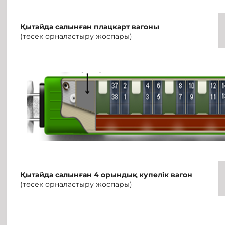
Қытайда салынған п
лацкарт
вагон
ы
(төсек орналастыру жоспары)
Қытайда салынған
4
орындық купелік вагон
(төсек орналастыру жоспары)