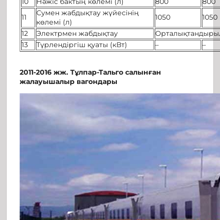
10
Нәжіс бактың көлемі (л)
800
800
Сумен жабдықтау жүйесінің
11
1050
1050
көлемі (л)
12
Электрмен жабдықтау
Орталықтандыры
13
Түрлендіргіш қуаты (кВт)
–
–
2011-2016 жж. Тұлпар-Тальго салынған
жалауышалыр вагондары