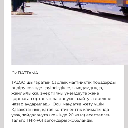
СИПАТТАМА
TALGO шығаратын барлық маятниктік поездарды
өндіру кезінде қауіпсіздікке, жылдамдыққа,
жайлылыққа, энергияны үнемдеуге және
қоршаған ортаның ластануын азайтуға ерекше
назар аударылады. Осы мақсатқа жету үшін
Қазақстанның қатал континенттік климатында
ұзақ пайдалануға (кемінде 20 жыл) есептелген
Тальго ТНК-F61 вагондары жобаланды.