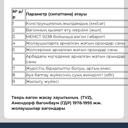
№
р
/
Параметр (сипаттама) атауы
р
1
Конструкциялық жылдамдық (км/сағ)
2
Вагонның қызмет ету мерзімі (жыл)
3
МЕМСТ 9238 бойынша вагон габариті
4
Жолаушыларға арналған жатын орындар саны
5
Жолсерікке арналған жатын орындар саны
Арбадағы мүгедекке арналған жатын орындар
6
саны
7
Жүрістің бірқалыпты болуы, артық емес
8
Ауа баптау жүйесінің суық өнімділігі (кВт)
9
Жылыту жүйесі
Тверь вагон жасау зауытының (TVZ),
Амендорф Вагонбаум (ГДР) 1978-1995 жж.
жолаушылар вагондары