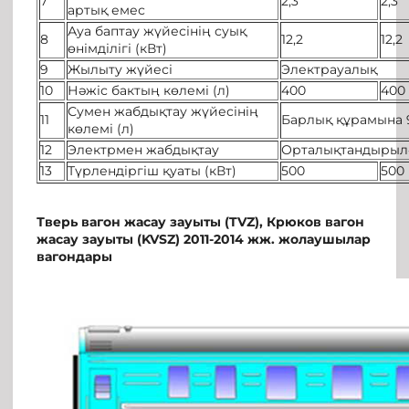
7
2,3
2,3
артық емес
Ауа баптау жүйесінің суық
8
12,2
12,2
өнімділігі (кВт)
9
Жылыту жүйесі
Электрауалық
10
Нәжіс бактың көлемі (л)
400
400
Сумен жабдықтау жүйесінің
11
Барлық құрамына 
көлемі (л)
12
Электрмен жабдықтау
Орталықтандырыл
13
Түрлендіргіш қуаты (кВт)
500
500
Тверь вагон жасау зауыты (TVZ), Крюков вагон
жасау зауыты (KVSZ) 2011-2014 жж.
жолаушылар
вагондары