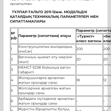
орнатылған.
ТҰЛПАР-ТАЛЬГО 2011-12жж.
МОДЕЛЬДІК
ҚАТАРДЫҢ ТЕХНИКАЛЫҚ ПАРАМЕТРЛЕРІ МЕН
СИПАТТАМАЛАРЫ
Параметр (сипатта
№
Параметр (сипаттама) атауы
«Турист»
«Би
р
/
р
класс вагоны
кла
Конструкциялық жылдамдық
1
200
200
(км/сағ)
Вагонның қызмет ету мерзімі
2
20
20
(жыл)
МЕМСТ 9238 бойынша вагон
3
габариті
Жолаушыларға арналған
4
18
12
жатын орындар саны
Жолсерікке арналған жатын
5
орындар саны
Арбадағы мүгедекке арналған
6
–
–
жатын орындар саны
Жүрістің бірқалыпты болуы,