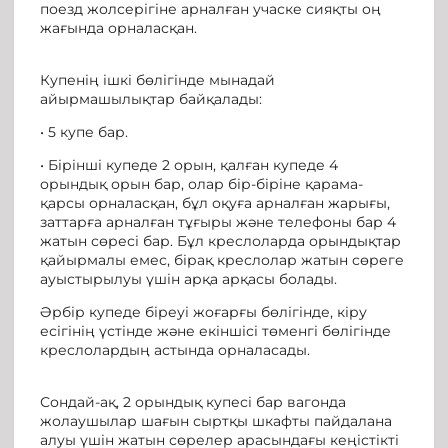
поезд жолсерігіне арналған учаске сияқты оң
жағында орналасқан.
Купенің ішкі бөлігінде мынадай
айырмашылықтар байқалады:
• 5 купе бар.
• Бірінші купеде 2 орын, қалған купеде 4
орындық орын бар, олар бір-біріне қарама-
қарсы орналасқан, бұл оқуға арналған жарығы,
заттарға арналған тұғыры және телефоны бар 4
жатын сөресі бар. Бұл креслоларда орындықтар
қайырмалы емес, бірақ креслолар жатын сөреге
ауыстырылуы үшін арқа арқасы болады.
Әрбір купеде біреуі жоғарғы бөлігінде, кіру
есігінің үстінде және екіншісі төменгі бөлігінде
креслолардың астында орналасады.
Сондай-ақ, 2 орындық купесі бар вагонда
жолаушылар шағын сыртқы шкафты пайдалана
алуы үшін жатын сөрелер арасындағы кеңістікті