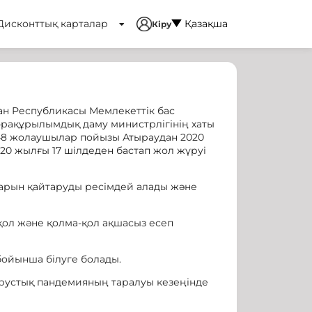
Дисконттық карталар
Қазақша
Кіру
н Республикасы Мемлекеттік бас
фрақұрылымдық даму министрлігінің хаты
/48 жолаушылар пойызы Атыраудан 2020
20 жылғы 17 шілдеден бастап жол жүруі
тарын қайтаруды ресімдей алады және
-қол және қолма-қол ақшасыз есеп
ойынша білуге болады.
рустық пандемияның таралуы кезеңінде