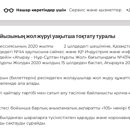
Сервис және қызметтер
Нашар көретіндер үшін
йызының жол жүруі уақытша тоқтату туралы
миссиясының 2020 жылғы 2 шілдедегі шешіміне, Қазақста
лдедегі №44 қаулысына сәйкес және ҚР Индустрия және ин
 дейін «Атырау - Нұр-Сұлтан Нұрлы Жол» бағытындағы №47
Нұрлы Жолдан 2020 жылдың 15 шілдеден бастап, Атырауға 20
арын (билеттерін) ресімдеген жолаушылар жол жүру құжат
көлемде ала алады.
і қайтару тәртібі мен сатып алу тәсіліне байланысты қолма
есі бойынша барлық анықтамалық ақпаратты «105» нөмірі б
ылданған шараларға түсіністікпен қарауды және коронави
ы сақтауды сұрайды.