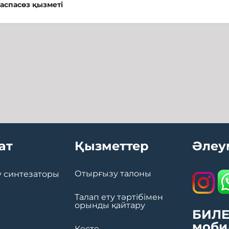
асөз қызметі
ат
Қызметтер
Әлеу
Отырғызу талоны
 синтезаторы
Талап ету тәртібімен
орынды қайтару
БИЛЕ
моби
Кесте