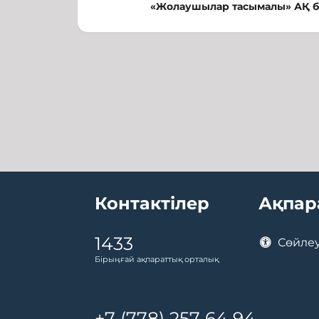
«Жолаушылар тасымалы» АҚ басп
Контактілер
Ақпар
1433
Сөйлеу
Бірыңғай ақпараттық орталық
+7 (778) 257 64 94