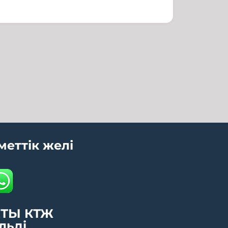
меттік желі
ТЫ КТЖ
льді