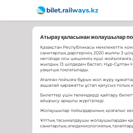
bilet.railways.kz
Атырау қаласынан жолаушылар по
Қазақстан Республикасы мемлекеттік ко
санитарлық дәрігерінің 2020 жылғы 3 ші
негізінде осы шешімнің күші жойылғанға
жылдың 13 шілдеден бастап, Нұр-Сұлтан 
уақытша тоқтатылады.
Аталған пойызға бұрын жол жүру құжатт
ақшалай қаражатты ұстап қалусыз толық 
Билеттер үшін төлемдерді қайтару билетт
айырысу арқылы жүргізіледі.
Жолаушылар пойыздарының қозғалыс кест
Ұлттық тасымалдаушы жолаушылардан қаб
санитарлық-эпидемиологиялық талаптард