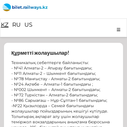
bilet.railways.kz
KZ
RU
US
Құрметті жолаушылар!
Техникалық себептерге байланысты:
- №41 Алматы-2 – Атырау бағытындағы;
- №11 Алматы-2 – Шымкент бағытындағы;
- №78 Манғыстау - Алматы-2 бағытындағы;
- №24 Ақтөбе – Алматы-1 бағытындағы ;
- №002 Шымкент – Алматы-2 бағытындағы;
- №72 Түркістан – Алматы-2 бағытындағы;
- №86 Сарыағаш – Нұр-Сұлтан-1 бағытындағы;
-№22 Қызылорда – Семей бағытындағы
жолаушылар пойыздарының кешігуі күтілуде.
Толығырақ ақпарат алу үшін жолаушылар
теміржол вокзалдарының анықтама бюросына