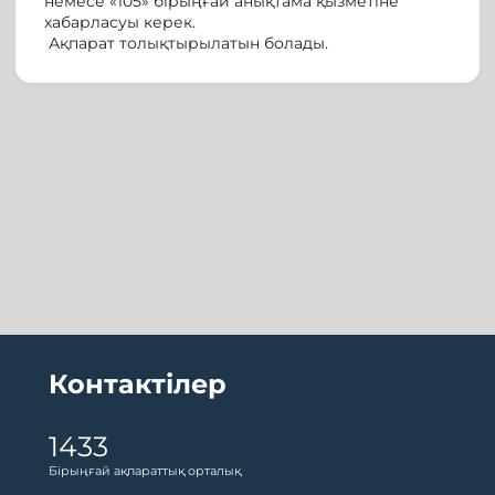
немесе «105» бірыңғай анықтама қызметіне
хабарласуы керек.
Ақпарат толықтырылатын болады.
Контактілер
1433
Бірыңғай ақпараттық орталық