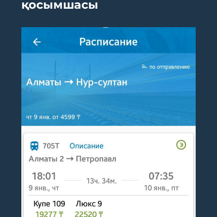
қосымшасы