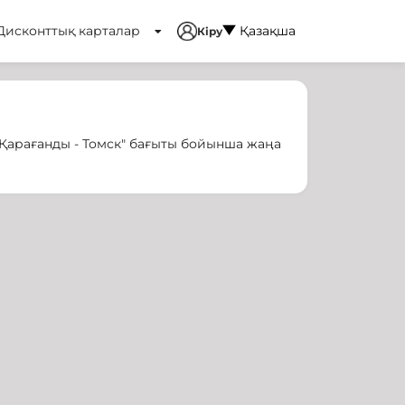
Дисконттық карталар
Қазақша
Кіру
"Қарағанды - Томск" бағыты бойынша жаңа