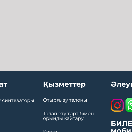
ат
Қызметтер
Әлеу
Отырғызу талоны
 синтезаторы
Талап ету тәртібімен
орынды қайтару
БИЛЕ
моби
Кесте