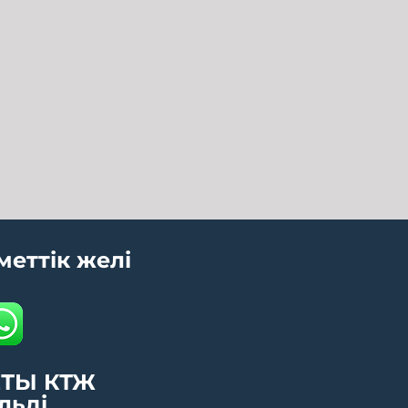
меттік желі
ТЫ КТЖ
льді