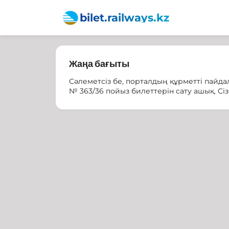
bilet.railways.kz
Жаңа бағыты
Сәлеметсіз бе, порталдың құрметті пайд
№ 363/36 пойыз билеттерін сату ашық. Сіз 