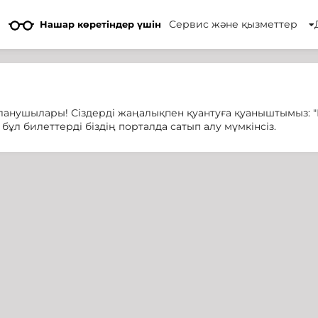
Сервис және қызметтер
Нашар көретіндер үшін
аланушылары! Сіздерді жаңалықпен қуантуға қуаныштымыз: 
бұл билеттерді біздің порталда сатып алу мүмкінсіз.