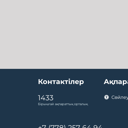
Контактілер
Ақпар
1433
Сөйлеу
Бірыңғай ақпараттық орталық
+7 (778) 257 64 94