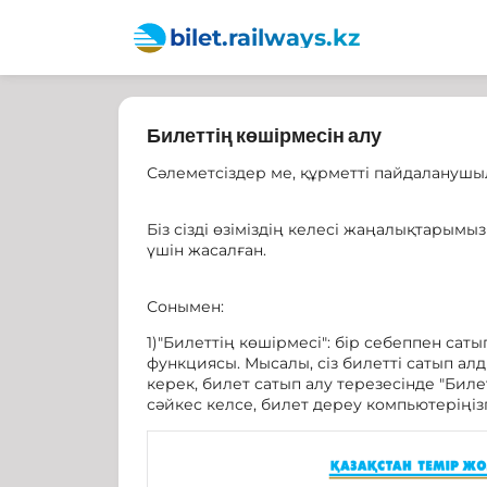
bilet.railways.kz
Билеттің көшірмесін алу
Сәлеметсіздер ме, құрметті пайдаланушы
Біз сізді өзіміздің келесі жаңалықтарымы
үшін жасалған.
Сонымен:
1)"Билеттің көшірмесi": бір себеппен сат
функциясы. Мысалы, сіз билетті сатып ал
керек, билет сатып алу терезесінде "Биле
сәйкес келсе, билет дереу компьютеріңіз