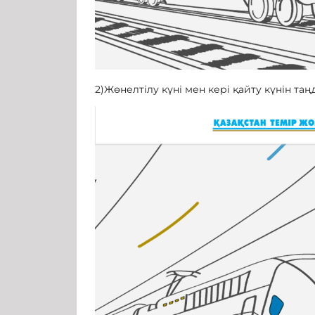
2)Жөнелтілу күні мен кері қайту күнін таң