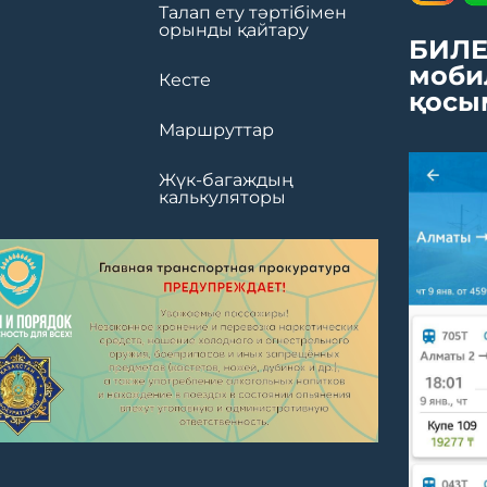
Талап ету тәртібімен
орынды қайтару
БИЛЕ
моби
Кесте
қосы
Маршруттар
Жүк-багаждың
калькуляторы