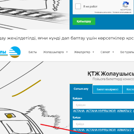
дау жеңілдетілді, яғни күнді дәл баптау үшін көрсеткілер қо