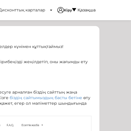
Дисконттық карталар
Қазақша
Кіру
елдер күнімен құттықтаймыз!
жірибеңізді жеңілдетіп, оны жағымды ету
есуге арналған біздің сайттың жаңа
Сізге
біздің сайтымыздың басты бетіне
өту
у қажет, егер ол мәліметтер шындығында