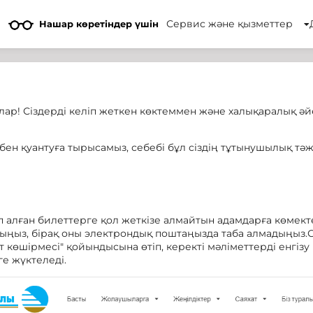
Сервис және қызметтер
Нашар көретіндер үшін
лар! Сіздерді келіп жеткен көктеммен және халықаралық әй
збен қуантуға тырысамыз, себебі бұл сіздің тұтынушылық тә
ып алған билеттерге қол жеткізе алмайтын адамдарға көмект
дыңыз, бірақ оны электрондық поштаңызда таба алмадыңыз.
т көшірмесі" қойындысына өтіп, керекті мәліметтерді енгіз
ге жүктеледі.