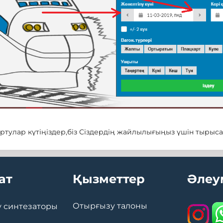
тулар күтіңіздер,біз Сіздердің жайлылығыңыз үшін тырыса
ат
Қызметтер
Әлеу
Отырғызу талоны
 синтезаторы