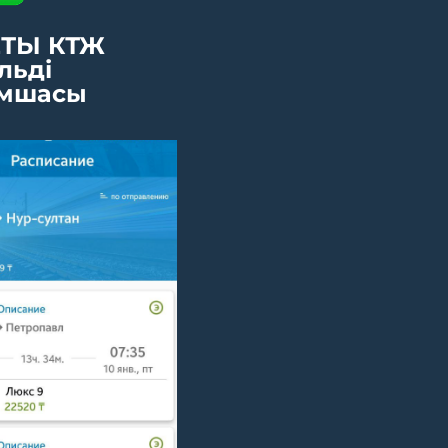
ТЫ КТЖ
льді
мшасы