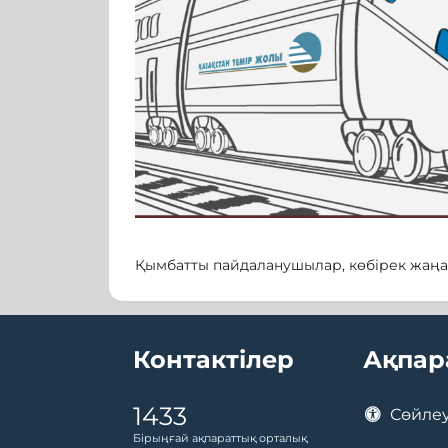
Қымбатты пайдаланушылар, көбірек жаңар
Контактілер
Ақпар
1433
Сөйлеу
Бірыңғай ақпараттық орталық