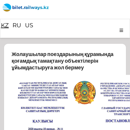
bilet.railways.kz
KZ
RU
US
Жолаушылар поездарының құрамында
қоғамдық тамақтану объектілерін
ұйымдастыруға жол бермеу