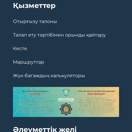
Қызметтер
Отырғызу талоны
Талап ету тәртібімен орынды қайтару
Кесте
Маршруттар
Жүк-багаждың калькуляторы
Әлеуметтік желі