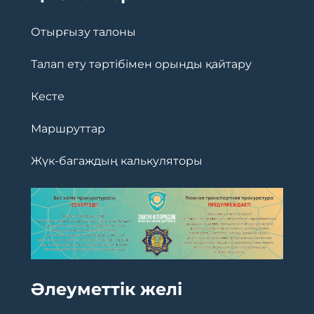
Отырғызу талоны
Талап ету тәртібімен орынды қайтару
Кесте
Маршруттар
Жүк-багаждың калькуляторы
Әлеуметтік желі