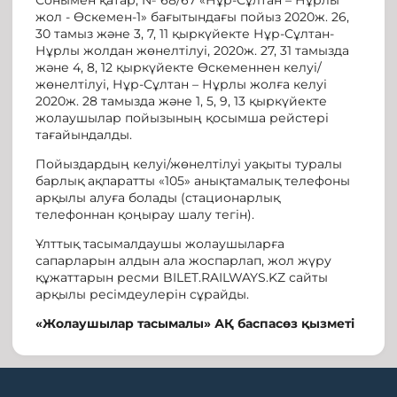
жол - Өскемен-1» бағытындағы пойыз 2020ж. 26,
30 тамыз және 3, 7, 11 қыркүйекте Нұр-Сұлтан-
Нұрлы жолдан жөнелтілуі, 2020ж. 27, 31 тамызда
және 4, 8, 12 қыркүйекте Өскеменнен келуі/
жөнелтілуі, Нұр-Сұлтан – Нұрлы жолға келуі
2020ж. 28 тамызда және 1, 5, 9, 13 қыркүйекте
жолаушылар пойызының қосымша рейстері
тағайындалды.
Пойыздардың келуі/жөнелтілуі уақыты туралы
барлық ақпаратты «105» анықтамалық телефоны
арқылы алуға болады (стационарлық
телефоннан қоңырау шалу тегін).
Ұлттық тасымалдаушы жолаушыларға
сапарларын алдын ала жоспарлап, жол жүру
құжаттарын ресми BILET.RAILWAYS.KZ сайты
арқылы ресімдеулерін сұрайды.
«Жолаушылар тасымалы» АҚ баспасөз қызметі