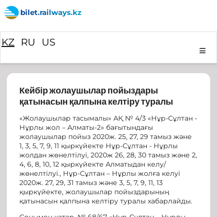
bilet.railways.kz
KZ
RU
US
Кейбір жолаушылар пойыздары
қатынасын қалпына келтіру туралы
«Жолаушылар тасымалы» АҚ № 4/3 «Нұр-Сұлтан -
Нұрлы жол – Алматы-2» бағытындағы
жолаушылар пойыз 2020ж. 25, 27, 29 тамыз және
1, 3, 5, 7, 9, 11 қыркүйекте Нұр-Сұлтан - Нұрлы
жолдан жөнелтілуі, 2020ж 26, 28, 30 тамыз және 2,
4, 6, 8, 10, 12 қыркүйекте Алматыдан келу/
жөнелтілуі., Нұр-Сұлтан – Нұрлы жолға келуі
2020ж. 27, 29, 31 тамыз және 3, 5, 7, 9, 11, 13
қыркүйекте, жолаушылар пойыздарының
қатынасын қалпына келтіру туралы хабарлайды.
Сонымен қатар, № 68/67 «Нұр-Сұлтан – Нұрлы