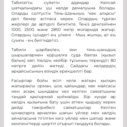
Табиғатты сүйетін адамдар Көлсай
шатқалындағы үш көлде демалуына болады.
Оларды солтүстік Тянь-Шаньның "көк алқасы"
деп бекер астпаса керек. Олардың тұрған
жерлері де әртүрлі биіктікте. Теңіз деңгейінен
1000, 2500 және 2850 метр жоғарыда жатыр.
Олардың ішіндегі ең үлкені - Мың жылқы, ал ең
суығы - ең биігіндегісі.
Табиғи шарбақпен, яки тянь-шаньдық
шыршалармен қоршалға суда бахтах (қызыл
балық) көп. Көлдің кейбір тұсының тереңдігі 80
метрге дейін жетеді. Сайдағы көлдердің
әрқайсысының өзіндік ерекшелігі бар.
Ғасырлар бойы өсіп келе жатқан қылқан
жапырақты орман, шоқ қайыңдар, көк майсасы
мен асқақ шыңдары кез келген саяхатшыны
таңдай қақтырмай қоймайды. Бір күнде әр
көлдің қызығына бату үшін атпен қыдыру керек
дейді тәжірибелі саяхатшылар. Келген
қонақтарға арналған шағын үйлер мен көлдің
айналасына тігілген киіз үйлер мен шатыр және
кемпингтерді шертіп отырып таңдауға болады.