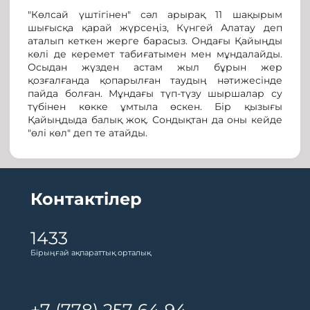
"Көлсай үштігінен" сәл арырақ 11 шақырым
шығысқа қарай жүрсеңіз, Күнгей Алатау деп
аталып кеткен жерге барасыз. Ондағы Қайыңды
көлі де керемет табиғатымен мен мұндалайды.
Осыдан жүзден астам жыл бұрын жер
қозғалғанда қопарылған таудың нәтижесінде
пайда болған. Мұндағы түп-түзу шыршалар су
түбінен көкке ұмтыла өскен. Бір қызығы
Қайыңдыда балық жоқ. Сондықтан да оны кейде
"өлі көл" деп те атайды.
Контактілер
1433
Бірыңғай ақпараттық орталық
+7 (778) 257 64 94