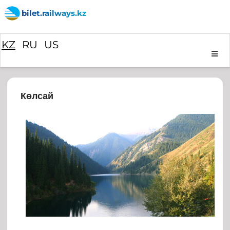
bilet.railways.kz
KZ
RU
US
Көлсай