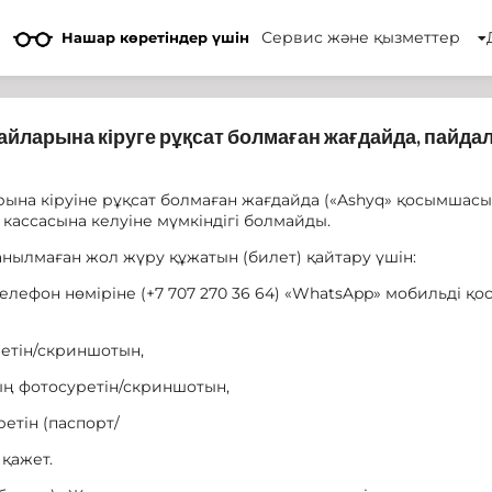
Сервис және қызметтер
Нашар көретіндер үшін
ларына кіруге рұқсат болмаған жағдайда, пайда
на кіруіне рұқсат болмаған жағдайда («Ashyq» қосымшас
 кассасына келуіне мүмкіндігі болмайды.
ылмаған жол жүру құжатын (билет) қайтару үшін:
ген телефон нөміріне (+7 707 270 36 64) «WhatsApp» мобильд
ретін/скриншотын,
ың фотосуретін/скриншотын,
етін (паспорт/
 қажет.