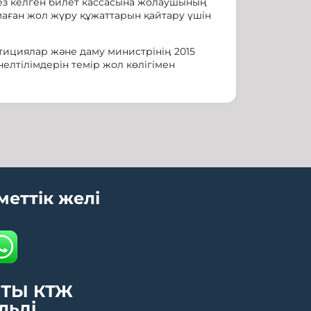
кез келген билет кассасына жолаушының
маған жол жүру құжаттарын қайтару үшін
тициялар және даму министрінің 2015
елтілімдерін темір жол көлігімен
меттік желі
ТЫ КТЖ
льді