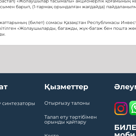
ен бастап) «Жолаушылар тасымалы» акционерлік қоғамының 
сымен барып, (1-тармақ орындалған жағдайда) пайдаланыл
жаттарының (билет) сомасы Қазақстан Республикасы Инвес
ітілген «Жолаушыларды, багажды, жүк-багаж бен пошта жөн
ды.
ат
Қызметтер
Әлеу
Отырғызу талоны
 синтезаторы
Талап ету тәртібімен
орынды қайтару
БИЛЕ
моби
Кесте