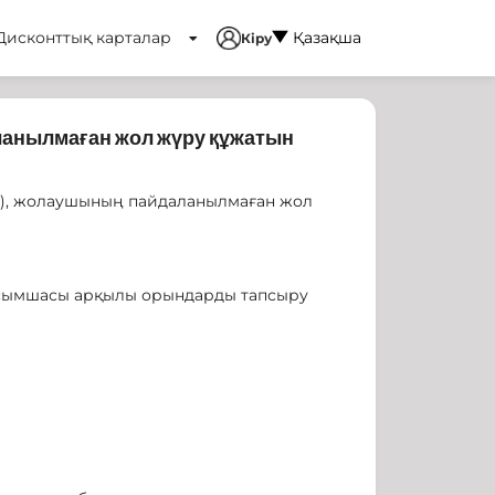
Дисконттық карталар
Қазақша
Кіру
ланылмаған жол жүру құжатын
ы), жолаушының пайдаланылмаған жол
і қосымшасы арқылы орындарды тапсыру