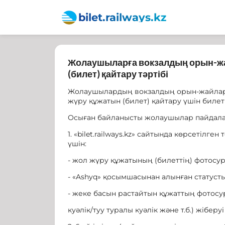
bilet.railways.kz
Жолаушыларға вокзалдың орын-жай
(билет) қайтару тәртібі
Жолаушылардың вокзалдың орын-жайлары
жүру құжатын (билет) қайтару үшін билет
Осыған байланысты жолаушылар пайдалан
1. «bilet.railways.kz» сайтында көрсетіл
үшін:
- жол жүру құжатының (билеттің) фотосу
- «Ashyq» қосымшасынан алынған статуст
- жеке басын растайтын құжаттың фотосур
куәлік/туу туралы куәлік және т.б.) жіберуі