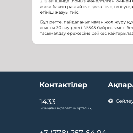
2. 6 ай ішінде (пойыз жөнелтілген күнн
жеке басын растайтын құжаттың түпнұсқа
өтініш жазуы тиіс.
Бұл ретте, пайдаланылмаған жол жүру құ
жылғы 30 сәуірдегі №545 бұйрығымен бек
тасымалдау ережесіне сәйкес қайтарыла
Контактілер
Ақпар
1433
Сөйлеу
Бірыңғай ақпараттық орталық
+7 (778) 257 64 94