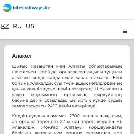
bilet.railways.kz
KZ
RU
US
Алакөл
Шығыс Қазақстан мен Алматы облыстарының
шектескен жерінде орналасқан ащылы-тұщылы
ағынсыз көлді жайдан-жай «ала» атамаған. Күні
бойына Алакөлдің суы түсін ашық көгілдірден ең
қанық көкшіл түске шейін өзгертеді. Шомылатын
уақыт маусымның ортасынан қыркүйектің
басына дейін созылады. Ең ыстық күнде судың
температурасы 24°С дейін көтеріледі.
Көлдің ауданы шамамен 2700 шаршы шақырым,
ал орташа тереңдігі 22 м (ең терең жері 54 м).
Алакөлдің Жоңғар Алатауы қоршауындағы
бөлігінің жағасы құм орнына құрамында мол