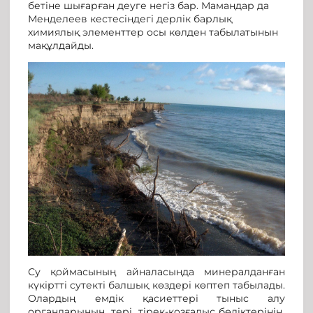
бетіне шығарған деуге негіз бар. Мамандар да
Менделеев кестесіндегі дерлік барлық
химиялық элементтер осы көлден табылатынын
мақұлдайды.
Су қоймасының айналасында минералданған
күкіртті сутекті балшық көздері көптеп табылады.
Олардың емдік қасиеттері тыныс алу
органдарының, тері, тірек-қозғалыс бөліктерінің,