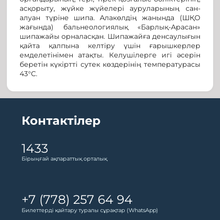
асқорыту, жүйке жүйелері ауруларының сан-
алуан түріне шипа. Алакөлдің жанында (ШҚО
жағында) бальнеологиялық «Барлық-Арасан»
шипажайы орналасқан. Шипажайға денсаулығын
қайта қалпына келтіру үшін ғарышкерлер
емделетінімен атақты. Келушілерге игі әсерін
беретін күкіртті сутек көздерінің температурасы
43°С.
Контактілер
1433
Бірыңғай ақпараттық орталық
+7 (778) 257 64 94
Билеттерді қайтару туралы сұрақтар (WhatsApp)