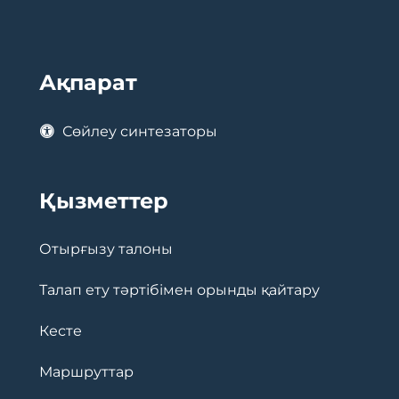
Ақпарат
Сөйлеу синтезаторы
Қызметтер
Отырғызу талоны
Талап ету тәртібімен орынды қайтару
Кесте
Маршруттар