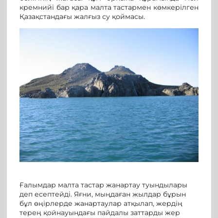
кремнийі бар қара малта тастармен көмкерілген
Қазақстандағы жалғыз су қоймасы.
Ғалымдар малта тастар жанартау туындылары
деп есептейді. Яғни, мыңдаған жылдар бұрын
бұл өңірлерде жанартаулар атқылап, жердің
терең қойнауындағы пайдалы заттарды жер