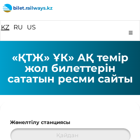
bilet.railways.kz
KZ
RU
US
«ҚТЖ» ҰК» АҚ темір
жол билеттерін
сататын ресми сайты
Жөнелтілу cтанциясы
Қайдан