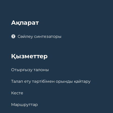
Ақпарат
Сөйлеу синтезаторы
Қызметтер
Отырғызу талоны
Талап ету тәртібімен орынды қайтару
Кесте
Маршруттар