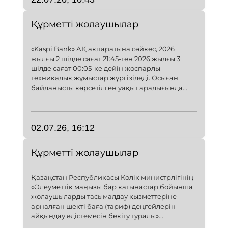
Құрметті жолаушылар
«Kaspi Bank» АҚ ақпаратына сәйкес, 2026
жылғы 2 шілде сағат 21:45-тен 2026 жылғы 3
шілде сағат 00:05-ке дейін жоспарлы
техникалық жұмыстар жүргізіледі. Осыған
байланысты көрсетілген уақыт аралығында...
02.07.26, 16:12
Құрметті жолаушылар
Қазақстан Республикасы Көлік министрлігінің
«Әлеуметтік маңызы бар қатынастар бойынша
жолаушыларды тасымалдау қызметтеріне
арналған шекті баға (тариф) деңгейлерін
айқындау әдістемесін бекіту туралы»...