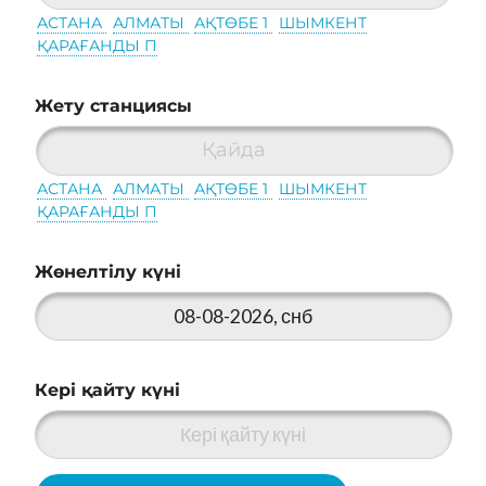
АСТАНА
АЛМАТЫ
АҚТӨБЕ 1
ШЫМКЕНТ
ҚАРАҒАНДЫ П
Жету станциясы
Қайда
АСТАНА
АЛМАТЫ
АҚТӨБЕ 1
ШЫМКЕНТ
ҚАРАҒАНДЫ П
Жөнелтілу күні
Кері қайту күні