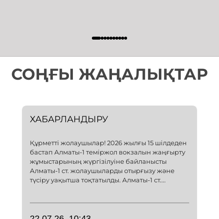
СОҢҒЫ ЖАҢАЛЫҚТАР
ХАБАРЛАНДЫРУ
Құрметті жолаушылар! 2026 жылғы 15 шілдеден
бастап Алматы-1 теміржол вокзалын жаңғырту
жұмыстарының жүргізілуіне байланысты
Алматы-1 ст. жолаушыларды отырғызу және
түсіру уақытша тоқтатылды. Алматы-1 ст....
22.07.26, 10:43