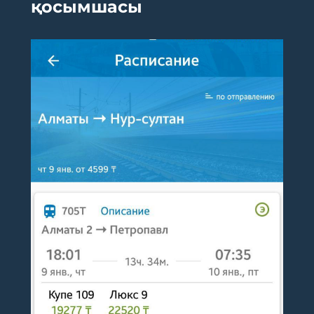
қосымшасы