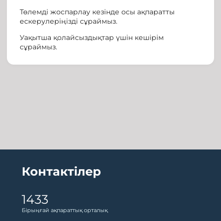
Төлемді жоспарлау кезінде осы ақпаратты
ескерулеріңізді сұраймыз.
Уақытша қолайсыздықтар үшін кешірім
сұраймыз.
Контактілер
1433
Бірыңғай ақпараттық орталық