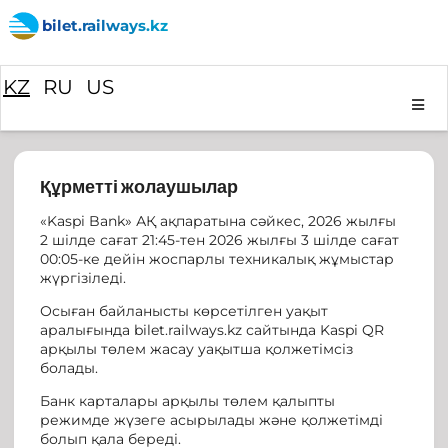
bilet.railways.kz
KZ
RU
US
Құрметті жолаушылар
«Kaspi Bank» АҚ ақпаратына сәйкес, 2026 жылғы
2 шілде сағат 21:45-тен 2026 жылғы 3 шілде сағат
00:05-ке дейін жоспарлы техникалық жұмыстар
жүргізіледі.
Осыған байланысты көрсетілген уақыт
аралығында bilet.railways.kz сайтында Kaspi QR
арқылы төлем жасау уақытша қолжетімсіз
болады.
Банк карталары арқылы төлем қалыпты
режимде жүзеге асырылады және қолжетімді
болып қала береді.