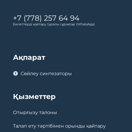
+7 (778) 257 64 94
Билеттерді қайтару туралы сұрақтар (WhatsApp)
Ақпарат
Сөйлеу синтезаторы
Қызметтер
Отырғызу талоны
Талап ету тәртібімен орынды қайтару