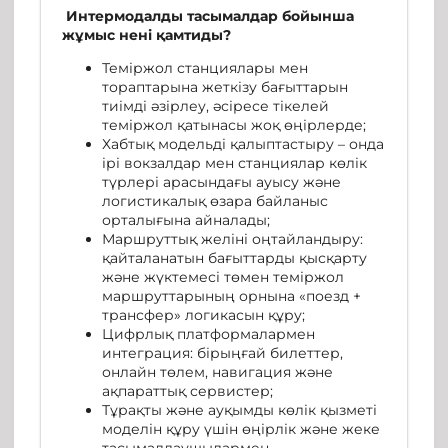
Интермодалды тасымалдар бойынша
жұмыс нені қамтиды?
Теміржол станциялары мен
тораптарына жеткізу бағыттарын
тиімді әзірлеу, әсіресе тікелей
теміржол қатынасы жоқ өңірлерде;
Хабтық модельді қалыптастыру – онда
ірі вокзалдар мен станциялар көлік
түрлері арасындағы ауысу және
логистикалық өзара байланыс
орталығына айналады;
Маршруттық желіні оңтайландыру:
қайталанатын бағыттарды қысқарту
және жүктемесі төмен теміржол
маршруттарының орнына «поезд +
трансфер» логикасын құру;
Цифрлық платформалармен
интеграция: бірыңғай билеттер,
онлайн төлем, навигация және
ақпараттық сервистер;
Тұрақты және ауқымды көлік қызметі
моделін құру үшін өңірлік және жеке
тасымалдаушылармен