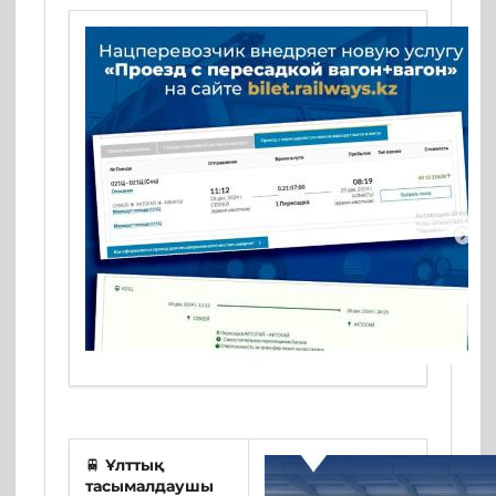
🚆
Ұлттық
тасымалдаушы