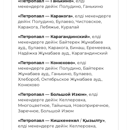
«
Петропавл — Ганькино
»
, елді
мекендерге дейін: Полудино, Ганькино
«
Петропавл — Каракога
»
, елді мекендерге
дейін: Полудино, Булаево, Чистовское,
Каракога, Лебяжье, Куралай
«
Петропавл — Карагандинский
»
, елді
мекендерге дейін: Байтерек Жұмабаев
ауд., Булаево, Каракога, Бинаш, Еремеевка,
Надёжка Жұмабаев ауд., Карагандинский
«
Петропавл — Конюхово
»
, елді
мекендерге дейін: Полудино, Байтерек
Жұмабаев ауд., Ганькино, Булаево,
Хлебороб, Октябрьское Жұмабаев ауд.,
Конюхово
«
Петропавл — Большой Изюм
»
, елді
мекендерге дейін: Келлеровка,
Многоцветное, Тайынша, Новоприречное,
Заречное, Большой Изюм
«
Петропавл — Кишкенекөл
/
Қызылту
»
,
елді мекендерге дейін: Келлеровка,