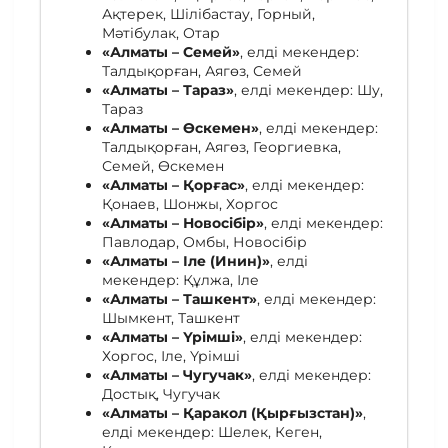
Ақтерек, Шілібастау, Горный,
Мәтібулак, Отар
«Алматы – Семей»
, елді мекендер:
Талдықорған, Аягөз, Семей
«Алматы – Тараз»
, елді мекендер: Шу,
Тараз
«Алматы – Өскемен»
, елді мекендер:
Талдықорған, Аягөз, Георгиевка,
Семей, Өскемен
«Алматы – Қорғас»
, елді мекендер:
Қонаев, Шонжы, Хоргос
«Алматы – Новосібір»
, елді мекендер:
Павлодар, Омбы, Новосібір
«Алматы – Іле (Инин)»
, елді
мекендер: Құлжа, Іле
«Алматы – Ташкент»
, елді мекендер:
Шымкент, Ташкент
«Алматы – Үрімші»
, елді мекендер:
Хоргос, Іле, Үрімші
«Алматы – Чугучак»
, елді мекендер:
Достық, Чугучак
«Алматы – Қаракол (Қырғызстан)»
,
елді мекендер: Шелек, Кеген,