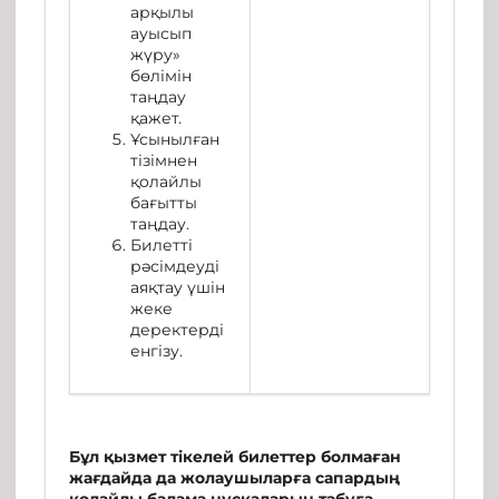
арқылы
ауысып
жүру»
бөлімін
таңдау
қажет.
Ұсынылған
тізімнен
қолайлы
бағытты
таңдау.
Билетті
рәсімдеуді
аяқтау үшін
жеке
деректерді
енгізу.
Бұл қызмет тікелей билеттер болмаған
жағдайда да жолаушыларға сапардың