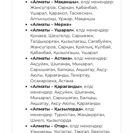
«Алматы – Мақаншы»
, елді мекендер:
Жансүгіров, Сарқан, Қабанбай,
Үшарал, Қаракол, Таскескен,
Алтыншоқы, Үржар, Мақаншы
«Алматы – Мерке»
«Алматы – Үшарал»
, елді мекендер:
Қонаев, Шеңгелді, Сарыөзек,
Талдықорған, Қызылағаш, Сағабуйен,
Жансүгіров, Сарқан, Қойлық, Күлбай,
Қабанбай, Қызылғашы, Үшарал
«Алматы – Астана»
, елді мекендер:
Ақсуйек, Шығанақ, Мыңарал,
Сарышаған, Балқаш, Ақшатау, Ақсу-
Аюлы, Қарағанды, Теміртау,
Осакаровка, Астана
«Алматы – Қарағанды»
, елді
мекендер: Ақсуйек, Шығанақ,
Мыңарал, Сарышаған, Балқаш,
Ақшатау, Ақсу-Аюлы, Қарағанды
«Алматы – Қызылорда»
, елді
мекендер: Түркістан, Жаңақорған,
Шиелі, Қызылорда
«Алматы – Отар»
, елді мекендер:
Ұзынағаш, Үңгіртас, Тарғап, Беріктас,