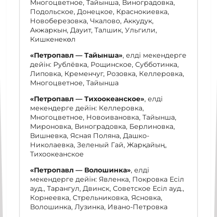
Многоцветное, Тайынша, Виноградовка,
Подольское, Донецкое, Краснокиевка,
Новоберезовка, Чкалово, Аккудук,
Акжаркын, Дауит, Талшик, Ульгили,
Кишкенекөл
«
Петропавл — Тайынша
»
, елді мекендерге
дейін: Рублёвка, Рощинское, Субботинка,
Липовка, Кременчуг, Розовка, Келлеровка,
Многоцветное, Тайынша
«
Петропавл — Тихоокеанское
»
, елді
мекендерге дейін: Келлеровка,
Многоцветное, Новоивановка, Тайынша,
Мироновка, Виноградовка, Берлиновка,
Вишневка, Ясная Поляна, Дашко-
Николаевка, Зеленый Гай, Жарқайың,
Тихоокеанское
«
Петропавл — Волошинка
»
, елді
мекендерге дейін: Явленка, Покровка Есіл
ауд., Тарангул, Двинск, Советское Есіл ауд.,
Корнеевка, Стрельниковка, Ясновка,
Волошинка, Лузинка, Ивано-Петровка