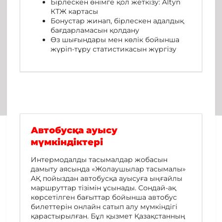
Бірлескен өнімге қол жеткізу: Altyn
КТЖ картасы
Бонустар жинап, бірлескен адалдық
бағдарламасын қолдану
Өз шығындары мен көлік бойынша
жүріп-тұру статистикасын жүргізу
Автобусқа ауысу
мүмкіндіктері
Интермодалды тасымалдар жобасын
дамыту аясында «Жолаушылар тасымалы»
АҚ пойыздан автобусқа ауысуға ыңғайлы
маршруттар тізімін ұсынады. Сондай-ақ
көрсетілген бағыттар бойынша автобус
билеттерін онлайн сатып алу мүмкіндігі
қарастырылған. Бұл қызмет Қазақстанның