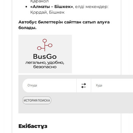
Қаракол
«Алматы – Бішкек»
, елді мекендер:
Қордай, Бішкек
Автобус билеттерін сайттан сатып алуға
болады.
Екібастұз