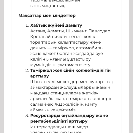
ынтымақтастық.
Мақсаттар мен міндеттер
Хабтық жүйені дамыту
Астана, Алматы, Шымкент, Павлодар,
Қостанай сияқты негізгі көлік
тораптарын қалыптастыру және
дамыту — теміржол, автомобиль
және қажет болған жағдайда әуе
көлігін ыңғайлы ұштастыру
мүмкіндігін қамтамасыз ету.
Теміржол желісінің қолжетімділігін
арттыру
Шағын елді мекендер мен курорттық
аймақтардан жолаушыларды жақын
маңдағы станцияларға жеткізу
арқылы біз жаңа теміржол желілерін
салмай-ақ, ЖД желісінің қамту
аймағын кеңейтеміз.
Ресурстарды оңтайландыру және
рентабельділікті арттыру
Интермодалды шешімдер
жылжымалы құрам мен