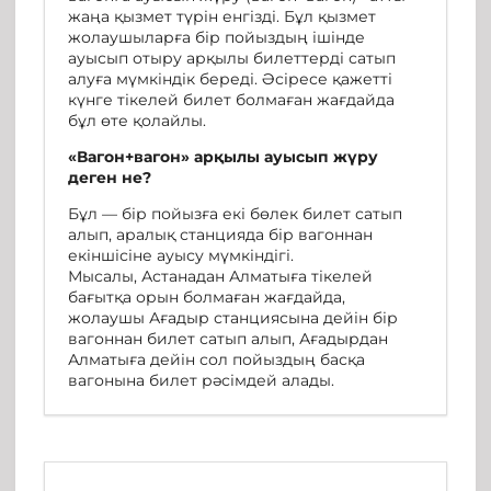
жаңа қызмет түрін енгізді. Бұл қызмет
жолаушыларға бір пойыздың ішінде
ауысып отыру арқылы билеттерді сатып
алуға мүмкіндік береді. Әсіресе қажетті
күнге тікелей билет болмаған жағдайда
бұл өте қолайлы.
«Вагон+вагон» арқылы ауысып жүру
деген не?
Бұл — бір пойызға екі бөлек билет сатып
алып, аралық станцияда бір вагоннан
екіншісіне ауысу мүмкіндігі.
Мысалы, Астанадан Алматыға тікелей
бағытқа орын болмаған жағдайда,
жолаушы Ағадыр станциясына дейін бір
вагоннан билет сатып алып, Ағадырдан
Алматыға дейін сол пойыздың басқа
вагонына билет рәсімдей алады.