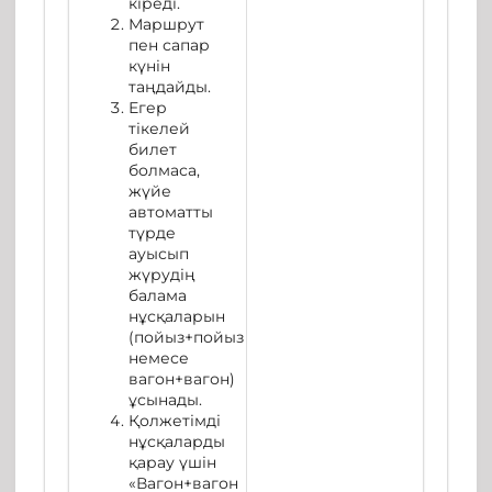
кіреді.
Маршрут
пен сапар
күнін
таңдайды.
Егер
тікелей
билет
болмаса,
жүйе
автоматты
түрде
ауысып
жүрудің
балама
нұсқаларын
(пойыз+пойыз
немесе
вагон+вагон)
ұсынады.
Қолжетімді
нұсқаларды
қарау үшін
«Вагон+вагон