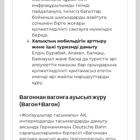
инфрақұрылымды тиімді
пайдалануға, тиімсіз бағыттар
бойынша шығындарды азайтуға,
сонымен бірге жоғары
қолжетімділікті сақтауға мүмкіндік
береді.
Халықтың мобильдігін арттыру
және ішкі туризмді дамыту
Елдің Бурабай, Алакөл, Балқаш,
Баянауыл және басқа да туристік әрі
әлеуметтік маңызы бар орындарына
қолжетімділікті қамтамасыз ететін
икемді әрі жайлы маршруттарды
құру.
Вагоннан вагонға ауысып жүру
(Вагон+Вагон)
«Жолаушылар тасымалы» АҚ
интермодалды тасымалдарды дамыту
аясында Германияның Deutsche Bahn
сарапшыларымен бірлесіп «Вагоннан
вагонға ауысып жүру (вагон+вагон)» атты