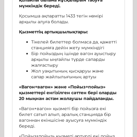
қолайлы балама нұсқаларын табуға
мүмкіндік береді.
Қосымша ақпаратты 1433 тегін нөмірі
арқылы алуға болады.
Қызметтің артықшылықтары:
Тікелей билеттер болмаса да, қажетті
станцияға дейін жету мүмкіндігі
Бір пойыздың ішінде вагон ауыстыру
арқылы ыңғайлы түрде сапарды
жалғастыру
Жол уақытының қысқаруы және
сапар жайлылығының артуы
«Вагон+вагон» және «Пойыз+пойыз»
қызметтері енгізілген сәттен бері оларды
20 мыңнан астам жолаушы пайдаланды.
«Вагон+вагон» қызметі бір пойызға екі
билет сатып алып, аралық станцияда бір
вагоннан екіншісіне ауысуға мүмкіндік
береді.
«Пойыз+пойыз» қызметі әртүрлі екі пойыз