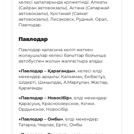
келесі қалаларында қолжетімді: Алматы
(Сайран автовокзалы), Астана (Сапаржай
автовокзалы), Қостанай (Саяхат
автовокзалы), Лисаковск, Рудный, Орал,
Павлодар.
Павлодар
Павлодар қаласына келіп жеткен
жолаушылар келесі бағыттар бойынша
автобуспен жолын жалғастыра алады:
«Павлодар – Қарағанды»
, келесі елді
мекендер арқылы: Калкаман, Екібастұз,
Шідерті, Шиқылдақ, А.Марғұлан, Жастар,
Қарағанды
«Павлодар – Новосібір»
, елді мекендер:
Қарасуық, Красноозерское, Кочки,
Ордынское, Новосібір
«Павлодар – Омбы»
, елді мекендер:
Татарка, Черлак, Ертіс, Омбы