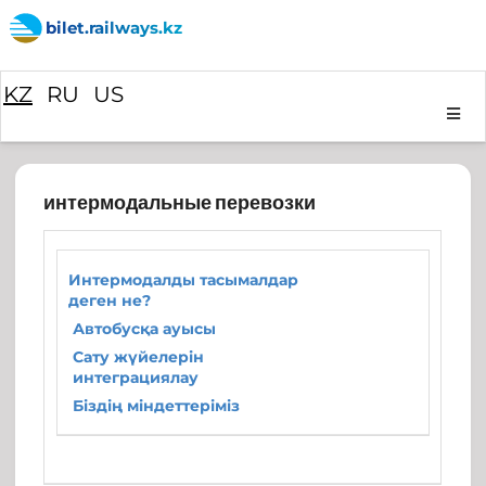
bilet.railways.kz
KZ
RU
US
интермодальные перевозки
Интермодалды тасымалдар
деген не?
Автобусқа ауысы
Сату жүйелерін
интеграциялау
Біздің міндеттеріміз