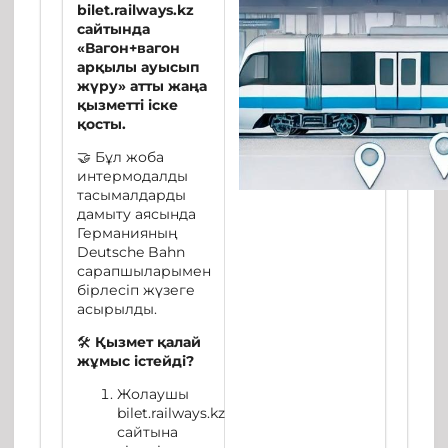
bilet
.
railways
.
kz
сайтында
«Вагон+вагон
арқылы ауысып
жүру» атты жаңа
қызметті іске
қосты.
🤝 Бұл жоба
интермодалды
тасымалдарды
дамыту аясында
Германияның
Deutsche Bahn
сарапшыларымен
бірлесіп жүзеге
асырылды.
🛠
Қызмет қалай
жұмыс істейді?
Жолаушы
bilet.railways.kz
сайтына