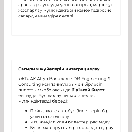
арасында ауысуды ұсына отырып, маршрут
жоспарлау мүмкіндіктерін кеңейтеді және
сапарды икемдірек етеді.
Сатылым жүйелерін интеграциялау
«ЖТ» АҚ Altyn Bank және DB Engineering &
Consulting компанияларымен бірлесіп,
пилоттық жоба аясында
біріңғай билет
енгізуде. Бұл жолаушыларға келесі
мүмкіндіктерді береді:
Пойыз және автобус билеттерін бір
уақытта сатып алу
20% жеңілдікпен билеттер рәсімдеу
Бүкіл маршрутты бір терезеден қарау