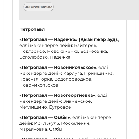
Петропавл
«
Петропавл — Надёжка
»
(
Қызылжар ауд
)
.,
елді мекендерге дейін: Байтерек,
Подгорное, Новокаменка, Вознесенка,
Боголюбово, Надёжка
«
Петропавл — Новоникольское
»
, елді
мекендерге дейін: Карлуга, Приишимка,
Красная Горка, Водопроводное,
Новоникольское
«
Петропавл — Новогеоргиевка
»
, елді
мекендерге дейін: Знаменское,
Метлишино, Бугровое
«Петропавл — Омбы»
, елді мекендерге
дейін: Исилькуль, Москаленки,
Марьяновка, Омбы