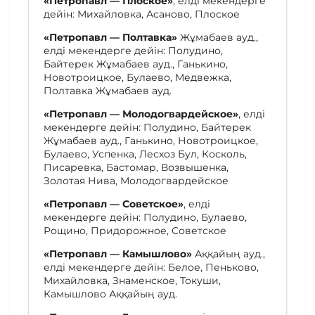
«Петропавл — Плоское»
, елді мекендерге
дейін: Михайловка, Асаново, Плоское
«
Петропавл — Полтавка
»
Жұмабаев ауд.,
елді мекендерге дейін: Полудино,
Байтерек Жұмабаев ауд., Ганькино,
Новотроицкое, Булаево, Медвежка,
Полтавка Жұмабаев ауд.
«
Петропавл — Молодогвардейское
»
, елді
мекендерге дейін: Полудино, Байтерек
Жұмабаев ауд., Ганькино, Новотроицкое,
Булаево, Успенка, Лесхоз Бул, Косколь,
Писаревка, Бастомар, Возвышенка,
Золотая Нива, Молодогвардейское
«
Петропавл — Советское
»
, елді
мекендерге дейін: Полудино, Булаево,
Рощино, Придорожное, Советское
«
Петропавл — Камышлово
»
Аққайың ауд.,
елді мекендерге дейін: Белое, Пеньково,
Михайловка, Знаменское, Токуши,
Камышлово Аққайың ауд.