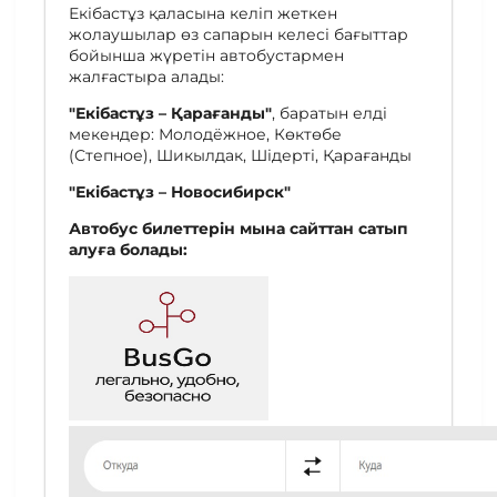
Екібастұз қаласына келіп жеткен
жолаушылар өз сапарын келесі бағыттар
бойынша жүретін автобустармен
жалғастыра алады:
"Екібастұз – Қарағанды"
, баратын елді
мекендер: Молодёжное, Көктөбе
(Степное), Шикылдак, Шідерті, Қарағанды
"Екібастұз – Новосибирск"
Автобус билеттерін мына сайттан сатып
алуға болады: