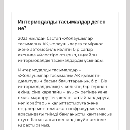
Интермодалды тасымалдар деген
не?
2023 жылдан бастап «Жолаушылар
тасымалы» АҚ жолаушыларға теміржол
және автомобиль көлігін бір сапар
аясында үйлестіре отырып, ыңғайлы
интермодалды тасымалдарды ұсынады.
Интермодалды тасымалдар –
«Жолаушылар тасымалы» АҚ қызметін
дамытудың басым бағыттарының бірі. Біз
интермодалдылықты көліктің бір түрінен
екіншісіне қарапайым ауысу ретінде ғана
емес, маршруттық желіні оңтайландыруға,
көлік хабтарын қалыптастыруға және
өңірлер мен теміржол инфрақұрылымы
арасындағы тиімді байланысты қамтамасыз
етуге бағытталған кешенді жүйе ретінде
қарастырамыз.