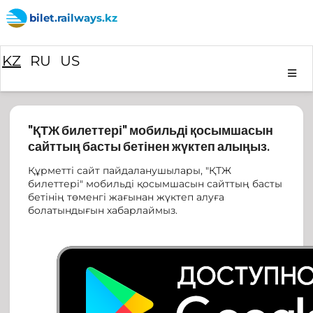
bilet.railways.kz
KZ
RU
US
"ҚТЖ билеттері" мобильді қосымшасын
сайттың басты бетінен жүктеп алыңыз.
Құрметті сайт пайдаланушылары, "ҚТЖ
билеттері" мобильді қосымшасын сайттың басты
бетінің төменгі жағынан жүктеп алуға
болатындығын хабарлаймыз.