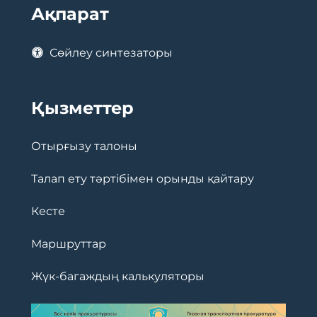
Ақпарат
Сөйлеу синтезаторы
Қызметтер
Отырғызу талоны
Талап ету тәртібімен орынды қайтару
Кесте
Маршруттар
Жүк-багаждың калькуляторы