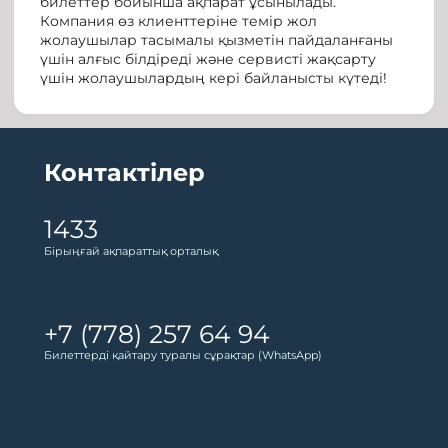
билеттер бойынша ақпарат ұсынылады.
Компания өз клиенттеріне темір жол
жолаушылар тасымалы қызметін пайдаланғаны
үшін алғыс білдіреді және сервисті жақсарту
үшін жолаушылардың кері байланысты күтеді!
Контактілер
1433
Бірыңғай ақпараттық орталық
+7 (778) 257 64 94
Билеттерді қайтару туралы сұрақтар (WhatsApp)