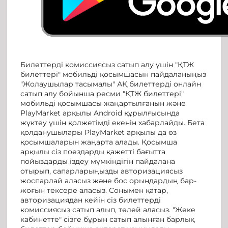
Билеттерді комиссиясыз сатып алу үшін "ҚТЖ
билеттері" мобильді қосымшасын пайдаланыңыз
"Жолаушылар тасымалы" АҚ билеттерді онлайн
сатып алу бойынша ресми "ҚТЖ билеттері"
мобильді қосымшасы жаңартылғанын және
PlayMarket арқылы Android құрылғысында
жүктеу үшін қолжетімді екенін хабарлайды. Бета
қолданушылары PlayMarket арқылы да өз
қосымшаларын жаңарта алады. Қосымша
арқылы сіз поездарды қажетті бағытта
пойыздарды іздеу мүмкіндігін пайдалана
отырып, сапарларыңызды авторизациясыз
жоспарлай аласыз және бос орындардың бар-
жоғын тексере аласыз. Сонымен қатар,
авторизациядан кейін сіз билеттерді
комиссиясыз сатып алып, төлей аласыз. "Жеке
кабинетте" сізге бұрын сатып алынған барлық