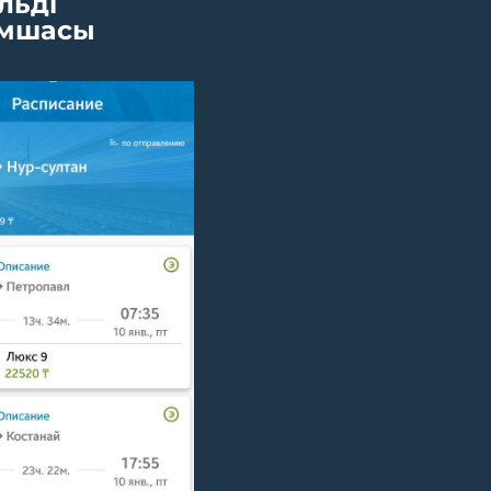
льді
мшасы