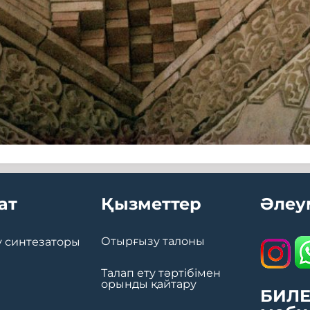
ат
Қызметтер
Әлеу
Отырғызу талоны
 синтезаторы
Талап ету тәртібімен
орынды қайтару
БИЛЕ