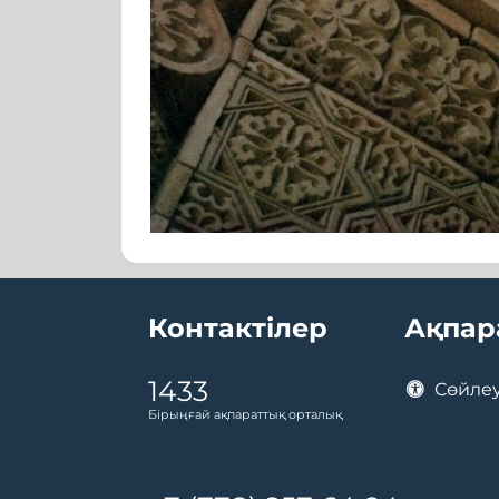
Контактілер
Ақпар
1433
Сөйлеу
Бірыңғай ақпараттық орталық