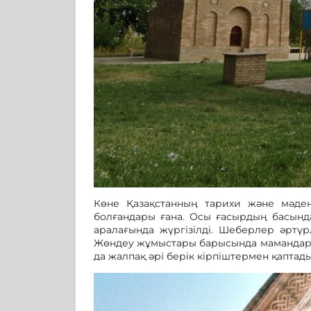
Көне Қазақстанның тарихи және мәден
болғандары ғана. Осы ғасырдың басында
аралағында жүргізілді. Шеберлер әртүр
Жөндеу жұмыстары барысында мамандар ір
да жалпақ әрі берік кірпіштермен қаптады