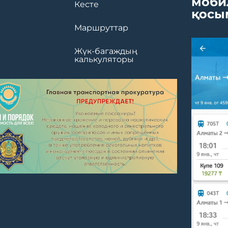
моби
Кесте
қосы
Маршруттар
Жүк-багаждың
калькуляторы