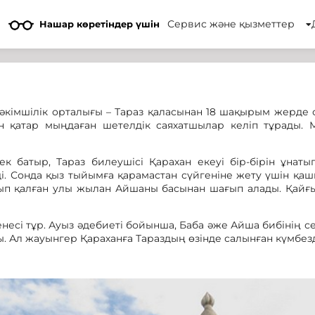
Сервис және қызметтер
Нашар көретіндер үшін
кімшілік орталығы – Тараз қаласынан 18 шақырым жерде
н қатар мыңдаған шетелдік саяхатшылар келіп тұрады.
 батыр, Тараз билеушісі Қарахан екеуі бір-бірін ұнаты
ді. Сонда қыз тыйымға қарамастан сүйгеніне жету үшін қаш
ып қалған улы жылан Айшаны басынан шағып алады. Қайғ
несі тұр. Ауыз әдебиеті бойынша, Баба әже Айша бибінің с
 Ал жауынгер Қараханға Тараздың өзінде салынған күмбезд