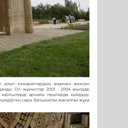
ері алып ғимараттардың жермен жексен
лданды. Ол жұмыстар 2001 - 2004 жылдар
 кірпіштерді арнайы пештерде күйдірді.
 күйдірген сары балшықтан жасалған жұқа