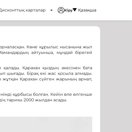
Дисконттық карталар
Қазақша
Кіру
 орналасқан. Көне құрылыс нысанына жыл
 Мамандардың айтуынша, мұндай бірегей
п қалады. Қарахан қыздың әкесінен бата
ып шығады. Бірақ екі жас қосыла алмады.
ы жұтқан Қарахан сүйген жарының арнап,
енімді құрбысы болған. Кейін өле өлгенше
ің тарихы 2000 жылдан асады.