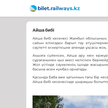
bilet.railways.kz
Айша бибі
Айша бибі кесенесі Жамбыл облысының ә
сайын елімізден барып тәу етушілерме
сәулетті ескерткішке әлемде ұқсасы жоқ.
Аңызға сүйенсек, Айша ару мен ержүрек
сұрағанымен қыз әкесі келісімін бермей
Жол үстінде сәукеленің ішінде жасырын
басына әсем күмбез орнатады.
Қасында Баба әже қатынның тағы бір кесе
Айша бибі кесенесінде шырақшы болыпты.