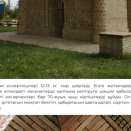
и ескерткіштері 12-13 ғғ. сыр шертеді. Бізге жеткенд
 еліміздегі кесенелерді қалпына келтіруге шешім қабы
лі ою-өрнектері бар 70-жуық қыш кірпіштерді құйды. Ол
гетасын мықтап бекітіп, қабырғасын қайта қалап, сыртын
.